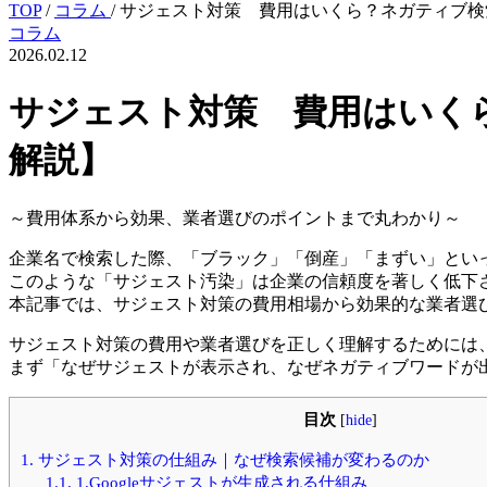
TOP
/
コラム
/
サジェスト対策 費用はいくら？ネガティブ検索
コラム
2026.02.12
サジェスト対策 費用はいくら
解説】
～費用体系から効果、業者選びのポイントまで丸わかり～
企業名で検索した際、「ブラック」「倒産」「まずい」とい
このような「サジェスト汚染」は企業の信頼度を著しく低下
本記事では、サジェスト対策の費用相場から効果的な業者選
サジェスト対策の費用や業者選びを正しく理解するためには
まず「なぜサジェストが表示され、なぜネガティブワードが
目次
[
hide
]
1.
サジェスト対策の仕組み｜なぜ検索候補が変わるのか
1.1.
1.Googleサジェストが生成される仕組み