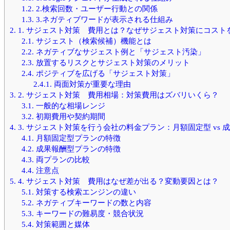
1.2.
2.検索回数・ユーザー行動との関係
1.3.
3.ネガティブワードが表示される仕組み
2.
1. サジェスト対策 費用とは？なぜサジェスト対策にコスト
2.1.
サジェスト（検索候補）機能とは
2.2.
ネガティブなサジェスト例と「サジェスト汚染」
2.3.
放置するリスクとサジェスト対策のメリット
2.4.
ポジティブを広げる「サジェスト対策」
2.4.1.
両面対策が重要な理由
3.
2. サジェスト対策 費用相場：対策費用はズバリいくら？
3.1.
一般的な相場レンジ
3.2.
初期費用や契約期間
4.
3. サジェスト対策を行う会社の料金プラン：月額固定型 vs 
4.1.
月額固定型プランの特徴
4.2.
成果報酬型プランの特徴
4.3.
両プランの比較
4.4.
注意点
5.
4. サジェスト対策 費用はなぜ差が出る？変動要因とは？
5.1.
対策する検索エンジンの違い
5.2.
ネガティブキーワードの数と内容
5.3.
キーワードの難易度・競合状況
5.4.
対策範囲と媒体