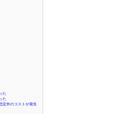
った
った
想定外のコストが発生