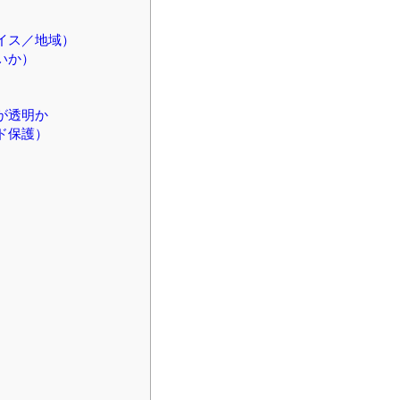
イス／地域）
いか）
が透明か
ド保護）