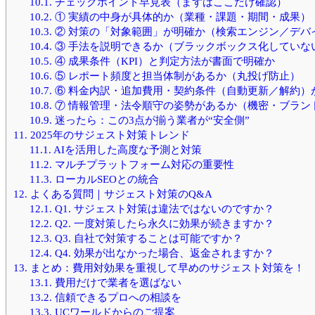
10.1.
チェックポイント早見表（まずはここだけ確認）
10.2.
① 実績の中身が具体的か（業種・課題・期間・成果）
10.3.
② 対策の「対象範囲」が明確か（検索エンジン／デバ
10.4.
③ 手法を説明できるか（ブラックボックス化していな
10.5.
④ 成果条件（KPI）と判定方法が書面で明確か
10.6.
⑤ レポート頻度と担当体制があるか（丸投げ防止）
10.7.
⑥ 料金内訳・追加費用・契約条件（自動更新／解約）
10.8.
⑦ 情報管理・法令順守の姿勢があるか（機密・ブラン
10.9.
迷ったら：この3点が揃う業者が“安全側”
11.
2025年のサジェスト対策トレンド
11.1.
AIを活用した高度な予測と対策
11.2.
マルチプラットフォーム対応の重要性
11.3.
ローカルSEOとの統合
12.
よくある質問｜サジェスト対策のQ&A
12.1.
Q1. サジェスト対策は違法ではないのですか？
12.2.
Q2. 一度対策したら永久に効果が続きますか？
12.3.
Q3. 自社で対策することは可能ですか？
12.4.
Q4. 効果が出なかった場合、返金されますか？
13.
まとめ：費用対効果を重視して早めのサジェスト対策を！
13.1.
費用だけで業者を選ばない
13.2.
信頼できるプロへの相談を
13.3.
UCワールドからのご提案