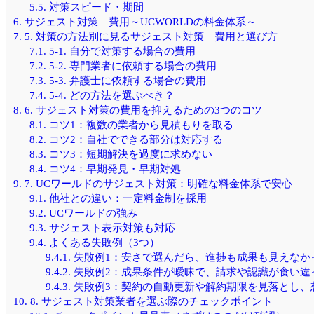
5.5.
対策スピード・期間
6.
サジェスト対策 費用～UCWORLDの料金体系～
7.
5. 対策の方法別に見るサジェスト対策 費用と選び方
7.1.
5-1. 自分で対策する場合の費用
7.2.
5-2. 専門業者に依頼する場合の費用
7.3.
5-3. 弁護士に依頼する場合の費用
7.4.
5-4. どの方法を選ぶべき？
8.
6. サジェスト対策の費用を抑えるための3つのコツ
8.1.
コツ1：複数の業者から見積もりを取る
8.2.
コツ2：自社でできる部分は対応する
8.3.
コツ3：短期解決を過度に求めない
8.4.
コツ4：早期発見・早期対処
9.
7. UCワールドのサジェスト対策：明確な料金体系で安心
9.1.
他社との違い：一定料金制を採用
9.2.
UCワールドの強み
9.3.
サジェスト表示対策も対応
9.4.
よくある失敗例（3つ）
9.4.1.
失敗例1：安さで選んだら、進捗も成果も見えなか
9.4.2.
失敗例2：成果条件が曖昧で、請求や認識が食い違
9.4.3.
失敗例3：契約の自動更新や解約期限を見落とし、
10.
8. サジェスト対策業者を選ぶ際のチェックポイント