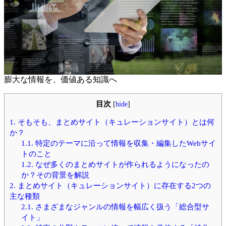
膨大な情報を、価値ある知識へ
目次
[
hide
]
1.
そもそも、まとめサイト（キュレーションサイト）とは何
か？
1.1.
特定のテーマに沿って情報を収集・編集したWebサイ
トのこと
1.2.
なぜ多くのまとめサイトが作られるようになったの
か？その背景を解説
2.
まとめサイト（キュレーションサイト）に存在する2つの
主な種類
2.1.
さまざまなジャンルの情報を幅広く扱う「総合型サ
イト」