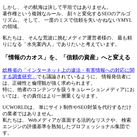
しかし、 その航海は決して平坦ではありません。
著作権という複雑なルール、 刻々と変化するSEOのアルゴ
リズム、 そして、 一度のミスで信頼を失いかねないYMYL
の領域。
私たちは、 そんな荒波に挑むメディア運営者様の、 最も頼
りになる「水先案内人」でありたいと考えています。
「情報のカオス」を、「信頼の資産」へと変える
総務省の「インターネット上の違法・有害情報への対応に関
する調査研究」
でも議論されているように、 情報発信者に
は、正確性と倫理観が強く求められます。
特に、他者のコンテンツを扱うキュレーションメディアにお
いては、その責任はより一層重くなります。
UCWORLDは、 単にサイト制作やSEO対策を代行するだけ
の業者ではありません。
私たちは、 Webメディアが直面する法的なリスクや、 検索
エンジンの評価基準を熟知したプロフェッショナル集団で
す。