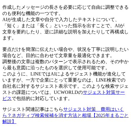
作成したメッセージの長さを必要に応じて自由に調整できる
のも便利な機能の一つです。
AIが生成した文章や自分で入力したテキストについて、
「短く」または「長く」といった指示を出すことで、AIが
文章を要約したり、逆に詳細な説明を加えたりして再構成し
ます。
要点だけを簡潔に伝えたい場合や、状況を丁寧に説明したい
場合など、目的に合わせて文章量を最適化できます。
調整後の文章は複数のパターンで表示されるため、その中か
ら最も意図に沿ったものを選択して使用可能です。
このように、LINEではAIによるサジェスト機能が進化して
いますが、一方で企業にとって重要なのは、LINE検索での
自社名に対するサジェスト表示です。このような検索サジェ
ストの課題については、UCWORLDの
サジェスト対策サー
ビス
で包括的に対応しています。
サジェスト関連記事はこちら
サジェスト対策 費用はいく
ら？ネガティブ検索候補を消す方法と相場【2025年まるごと
解説】