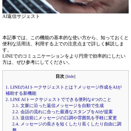
AI返信サジェスト
本記事では、この機能の基本的な使い方から、知っておくと
便利な活用法、利用する上での注意点まで詳しく解説しま
す。
LINEでのコミュニケーションをより円滑で効率的にしたい
方は、ぜひ参考にしてください。
目次
[
hide
]
1.
LINEのAIトークサジェストとは？メッセージ作成をAIが
補助する新機能
2.
LINE AIトークサジェストでできる便利な4つのこと
2.1.
文脈に沿った返信メッセージを自動で生成
2.2.
会話の流れに合った最適なスタンプをAIが提案
2.3.
送信前にメッセージの口調や雰囲気を手軽に変更
2.4.
メッセージの長さを短くしたり長くしたり自由に調
整