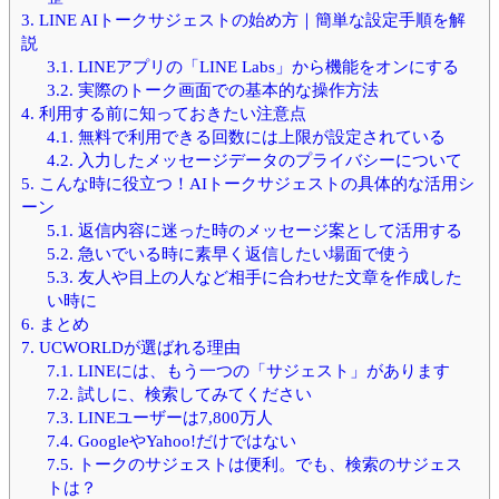
3.
LINE AIトークサジェストの始め方｜簡単な設定手順を解
説
3.1.
LINEアプリの「LINE Labs」から機能をオンにする
3.2.
実際のトーク画面での基本的な操作方法
4.
利用する前に知っておきたい注意点
4.1.
無料で利用できる回数には上限が設定されている
4.2.
入力したメッセージデータのプライバシーについて
5.
こんな時に役立つ！AIトークサジェストの具体的な活用シ
ーン
5.1.
返信内容に迷った時のメッセージ案として活用する
5.2.
急いでいる時に素早く返信したい場面で使う
5.3.
友人や目上の人など相手に合わせた文章を作成した
い時に
6.
まとめ
7.
UCWORLDが選ばれる理由
7.1.
LINEには、もう一つの「サジェスト」があります
7.2.
試しに、検索してみてください
7.3.
LINEユーザーは7,800万人
7.4.
GoogleやYahoo!だけではない
7.5.
トークのサジェストは便利。でも、検索のサジェス
トは？