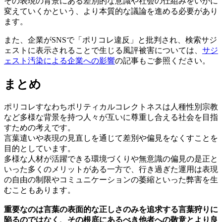
その表現の背景にある差別的な意識や社会の仕組みをいかに
変えていくかという、より本質的な議論を進める必要があり
ます。
また、企業がSNSで「ポリコレ違反」と批判され、検索サジ
ェストに表示されることで生じる風評被害については、
サジ
ェスト汚染による企業への影響
の記事もご参照ください。
まとめ
ポリコレすなわちポリティカルコレクトネスは人種性別宗教
など多様な背景を持つ人々が互いに尊重し合える社会を目指
すための考えです。
言葉遣いや表現の見直しを通じて差別や偏見をなくすことを
目的としています。
多様な人材が活躍できる環境づくりや無意識の偏見の是正と
いった多くのメリットがある一方で、行き過ぎた運用は表現
の自由の制限やコミュニケーションの萎縮といった弊害を生
むこともあります。
重要なのは言葉の表面的な正しさのみを追求する言葉狩りに
陥るのではなく、その根底にあるべき他者への敬意とより良