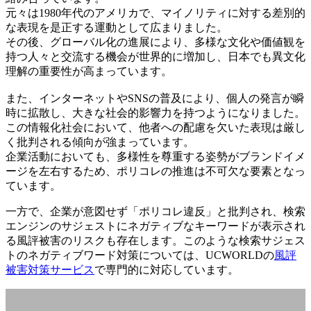
元々は1980年代のアメリカで、マイノリティに対する差別的
な表現を是正する運動として広まりました。
その後、グローバル化の進展により、多様な文化や価値観を
持つ人々と交流する機会が世界的に増加し、日本でも異文化
理解の重要性が高まっています。
また、インターネットやSNSの普及により、個人の発言が瞬
時に拡散し、大きな社会的影響力を持つようになりました。
この情報化社会において、他者への配慮を欠いた表現は厳し
く批判される傾向が強まっています。
企業活動においても、多様性を尊重する姿勢がブランドイメ
ージを左右するため、ポリコレの推進は不可欠な要素となっ
ています。
一方で、企業が意図せず「ポリコレ違反」と批判され、検索
エンジンのサジェストにネガティブなキーワードが表示され
る風評被害のリスクも存在します。このような検索サジェス
トのネガティブワード対策については、UCWORLDの
風評
被害対策サービス
で専門的に対応しています。