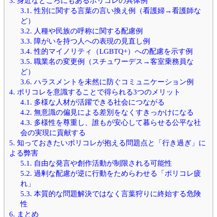
3.
身近なところにもあるポリコレの具体例
3.1.
性別に関する言葉の言い換え例（看護婦→看護師な
ど）
3.2.
人種や民族の呼称に関する配慮例
3.3.
障がいを持つ人への表現の見直し例
3.4.
性的マイノリティ（LGBTQ+）への配慮を示す例
3.5.
職業名の変更例（スチュワーデス→客室乗務員な
ど）
3.6.
ハラスメントを未然に防ぐコミュニケーション例
4.
ポリコレを意識することで得られる3つのメリット
4.1.
多様な人材が活躍できる社会につながる
4.2.
無意識の偏見による差別をなくすきっかけになる
4.3.
多様性を尊重し、誰もが安心して暮らせる公平な社
会の実現に貢献する
5.
知っておきたいポリコレが抱える問題点と「行き過ぎ」に
よる弊害
5.1.
自由な発言や創作活動が制限される可能性
5.2.
過剰な配慮が逆に行動をためらわせる「ポリコレ疲
れ」
5.3.
本質的な問題解決ではなく言葉狩りに終始する危険
性
6.
まとめ