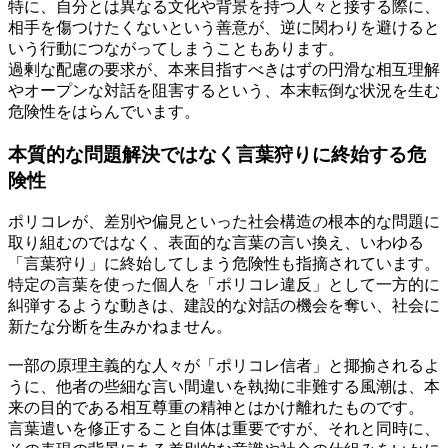
特に、自分とは異なる文化や背景を持つ人々と接する際に、
相手を傷つけたくないという善意が、逆に関わりを避けると
いう行動につながってしまうこともあります。
過剰な配慮の要求が、本来目指すべきはずの円滑な相互理解
やオープンな対話を阻害するという、本末転倒な状況を生む
危険性をはらんでいます。
本質的な問題解決ではなく言葉狩りに終始する危
険性
ポリコレが、差別や偏見といった社会構造の根本的な問題に
取り組むのではなく、表面的な言葉の言い換え、いわゆる
「言葉狩り」に終始してしまう危険性も指摘されています。
特定の言葉を使った個人を「ポリコレ違反」として一方的に
糾弾するような動きは、建設的な対話の機会を奪い、社会に
新たな分断を生みかねません。
一部の原理主義的な人々が「ポリコレ信者」と揶揄されるよ
うに、他者の些細な言い間違いを執拗に非難する風潮は、本
来の目的である相互尊重の精神とはかけ離れたものです。
言葉遣いを修正すること自体は重要ですが、それと同時に、