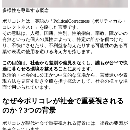
多様性を尊重する概念
ポリコレとは、英語の「PoliticalCorrectness（ポリティカル・
コレクトネス）」を略した言葉です。
その意味は、人種、国籍、性別、性的指向、宗教、障がいの
有無といった個人の属性によって、特定の誰かを傷つけた
り、不快にさせたり、不利益を与えたりする可能性のある言
葉や表現の使用を避ける考え方を指します。
この目的は、社会から差別や偏見をなくし、誰もが公平で快
適に暮らせる環境を整えることにあります。
政治的・社会的に公正かつ中立的な立場から、言葉遣いや表
現方法を見直す動き全般を指す概念として、社会の様々な場
面で用いられています。
なぜ今ポリコレが社会で重要視される
のか？3つの背景
ポリコレが現代社会で重要視される背景には、複数の要因が
絡み合っています。