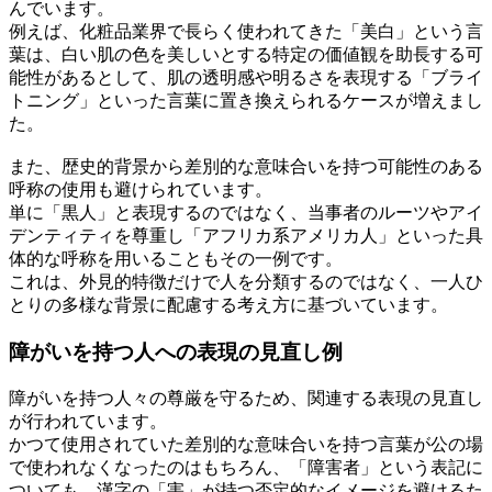
んでいます。
例えば、化粧品業界で長らく使われてきた「美白」という言
葉は、白い肌の色を美しいとする特定の価値観を助長する可
能性があるとして、肌の透明感や明るさを表現する「ブライ
トニング」といった言葉に置き換えられるケースが増えまし
た。
また、歴史的背景から差別的な意味合いを持つ可能性のある
呼称の使用も避けられています。
単に「黒人」と表現するのではなく、当事者のルーツやアイ
デンティティを尊重し「アフリカ系アメリカ人」といった具
体的な呼称を用いることもその一例です。
これは、外見的特徴だけで人を分類するのではなく、一人ひ
とりの多様な背景に配慮する考え方に基づいています。
障がいを持つ人への表現の見直し例
障がいを持つ人々の尊厳を守るため、関連する表現の見直し
が行われています。
かつて使用されていた差別的な意味合いを持つ言葉が公の場
で使われなくなったのはもちろん、「障害者」という表記に
ついても、漢字の「害」が持つ否定的なイメージを避けるた