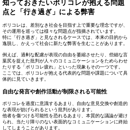
知っておきたいポリコレが抱える問題
点と「行き過ぎ」による弊害
ポリコレは、差別なき社会を目指す上で重要な理念ですが、
その運用を巡っては様々な問題点が指摘されています。
特に「行き過ぎ」と見なされるケースでは、本来の目的から
逸脱し、かえって社会に新たな弊害を生むことがあります。
例えば、過剰な配慮が表現の自由を萎縮させたり、些細な言
葉尻を捉えた批判が人々のコミュニケーションをためらわせ
たりする「ポリコレ疲れ」といった現象もその一つです。
ここでは、ポリコレが抱える代表的な問題や課題について具
体的に見ていきます。
自由な発言や創作活動が制限される可能性
ポリコレを過度に意識するあまり、自由な意見交換や創造的
な表現が妨げられるという批判があります。
他者を傷つける可能性を恐れるあまり、本質的な議論が避け
られ、当たり障りのない表面的なコミュニケーションに終始
してしまうことがあります。