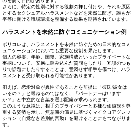
のを防ぐ目的があります。
さらに、特定の性別に対する役割の押し付けや、それを原因
とするセクシュアルハラスメントなどを未然に防ぎ、誰もが
平等に働ける職場環境を整備する効果も期待されています。
ハラスメントを未然に防ぐコミュニケーション例
ポリコレは、ハラスメントを未然に防ぐための日常的なコミ
ュニケーションにおいても重要な役割を果たします。
個人の容姿、年齢、国籍、家族構成といったプライベートな
事柄について、安易に踏み込んだ質問をしたり、冗談のつも
りで話題にしたりすることは、意図せず相手を傷つけ、ハラ
スメントと受け取られる可能性があります。
例えば、恋愛対象が異性であることを前提に「彼氏/彼女は
いるの？」と尋ねるのではなく、「パートナーはいます
か？」と中立的な言葉を選ぶ配慮が求められます。
このような意識は、相手のプライバシーと多様な価値観を尊
重する姿勢を示し、無意識の偏見に基づくマイクロアグレッ
ション（自覚なき差別的言動）を避けることにもつながりま
す。