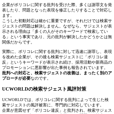
企業がポリコレに関する批判を受けた際、多くは謝罪文を発
表したり、問題となった表現を修正したりすることで対応し
ます。
こうした初動対応は確かに重要ですが、それだけでは検索サ
ジェストの問題は解決しません。なぜなら、サジェストが表
示される理由は「多くの人がそのキーワードで検索してい
る」という事実であり、元の批判が解決したかどうかとは無
関係だからです。
実際に、ポリコレに関する批判に対して迅速に謝罪し、表現
を改めた企業が、その後も検索サジェストに「ポリコレ違
反」というキーワードが表示され続け、採用活動や新商品の
プロモーションに悪影響が出た事例も報告されています。
批判への対応と、検索サジェストの改善は、まったく別のア
プローチが必要
なのです。
UCWORLDの検索サジェスト風評対策
UCWORLDでは、ポリコレに関する批判によって生じた検
索サジェストの風評被害に、専門的に対応しています。
企業が意図せず「ポリコレ違反」と批判され、検索サジェス