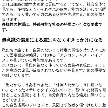
これは組織の競争力強化に貢献するだけでなく、社会全体で
見ても、多様な人々がそれぞれの個性と能力を活かして活躍
できる、より豊かで活力のある状態を実現するための基盤と
なります。
多様性の尊重は、持続可能な社会の発展に不可欠な要素で
す。
無意識の偏見による差別をなくすきっかけになる
私たちは誰でも、自覚のないまま特定の属性を持つ人々に対
して固定観念や偏見、いわゆる「アンコンシャス・バイア
ス」を抱いている可能性があります。
ポリコレは、普段何気なく使っている言葉や表現に、そうし
た無意識の偏見が反映されていないかを見直すための重要な
指針となります。
「男だからこうあるべきだ」「外国人だからこうに違いな
い」といったステレオタイプな決めつけに基づいた発言を避
けることを意識する中で、自分自身の内なる偏見に気づくこ
とができます。
この自己省察のプロセスは、意図せず他者を傷つけたり、差