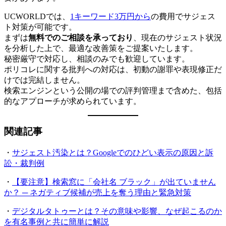
UCWORLDでは、
1キーワード3万円から
の費用でサジェス
ト対策が可能です。
まずは
無料でのご相談を承っており
、現在のサジェスト状況
を分析した上で、最適な改善策をご提案いたします。
秘密厳守で対応し、相談のみでも歓迎しています。
ポリコレに関する批判への対応は、初動の謝罪や表現修正だ
けでは完結しません。
検索エンジンという公開の場での評判管理まで含めた、包括
的なアプローチが求められています。
関連記事
・
サジェスト汚染とは？Googleでのひどい表示の原因と訴
訟・裁判例
・
【要注意】検索窓に「会社名 ブラック」が出ていません
か？ ─ ネガティブ候補が売上を奪う理由と緊急対策
・
デジタルタトゥーとは？その意味や影響、なぜ起こるのか
を有名事例と共に簡単に解説