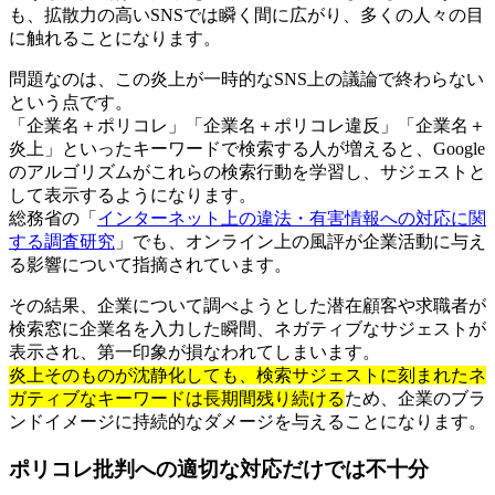
も、拡散力の高いSNSでは瞬く間に広がり、多くの人々の目
に触れることになります。
問題なのは、この炎上が一時的なSNS上の議論で終わらない
という点です。
「企業名＋ポリコレ」「企業名＋ポリコレ違反」「企業名＋
炎上」といったキーワードで検索する人が増えると、Google
のアルゴリズムがこれらの検索行動を学習し、サジェストと
して表示するようになります。
総務省の「
インターネット上の違法・有害情報への対応に関
する調査研究
」でも、オンライン上の風評が企業活動に与え
る影響について指摘されています。
その結果、企業について調べようとした潜在顧客や求職者が
検索窓に企業名を入力した瞬間、ネガティブなサジェストが
表示され、第一印象が損なわれてしまいます。
炎上そのものが沈静化しても、検索サジェストに刻まれたネ
ガティブなキーワードは長期間残り続ける
ため、企業のブラ
ンドイメージに持続的なダメージを与えることになります。
ポリコレ批判への適切な対応だけでは不十分