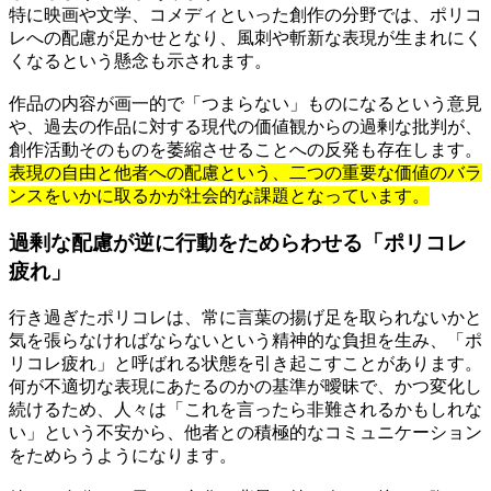
特に映画や文学、コメディといった創作の分野では、ポリコ
レへの配慮が足かせとなり、風刺や斬新な表現が生まれにく
くなるという懸念も示されます。
作品の内容が画一的で「つまらない」ものになるという意見
や、過去の作品に対する現代の価値観からの過剰な批判が、
創作活動そのものを萎縮させることへの反発も存在します。
表現の自由と他者への配慮という、二つの重要な価値のバラ
ンスをいかに取るかが社会的な課題となっています。
過剰な配慮が逆に行動をためらわせる「ポリコレ
疲れ」
行き過ぎたポリコレは、常に言葉の揚げ足を取られないかと
気を張らなければならないという精神的な負担を生み、「ポ
リコレ疲れ」と呼ばれる状態を引き起こすことがあります。
何が不適切な表現にあたるのかの基準が曖昧で、かつ変化し
続けるため、人々は「これを言ったら非難されるかもしれな
い」という不安から、他者との積極的なコミュニケーション
をためらうようになります。