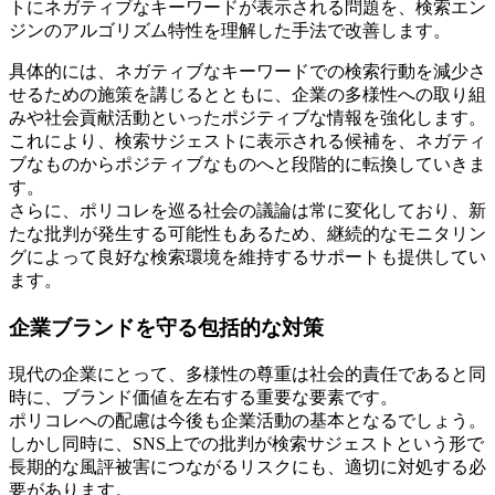
トにネガティブなキーワードが表示される問題を、検索エン
ジンのアルゴリズム特性を理解した手法で改善します。
具体的には、ネガティブなキーワードでの検索行動を減少さ
せるための施策を講じるとともに、企業の多様性への取り組
みや社会貢献活動といったポジティブな情報を強化します。
これにより、検索サジェストに表示される候補を、ネガティ
ブなものからポジティブなものへと段階的に転換していきま
す。
さらに、ポリコレを巡る社会の議論は常に変化しており、新
たな批判が発生する可能性もあるため、継続的なモニタリン
グによって良好な検索環境を維持するサポートも提供してい
ます。
企業ブランドを守る包括的な対策
現代の企業にとって、多様性の尊重は社会的責任であると同
時に、ブランド価値を左右する重要な要素です。
ポリコレへの配慮は今後も企業活動の基本となるでしょう。
しかし同時に、SNS上での批判が検索サジェストという形で
長期的な風評被害につながるリスクにも、適切に対処する必
要があります。