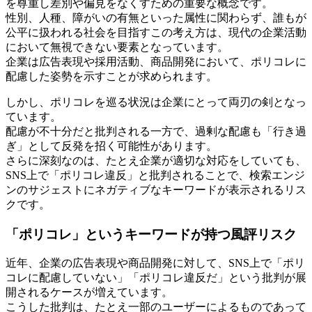
を尊重し差別や偏見をなくすための重要な概念です。
性別、人種、障がいの有無といった属性に関わらず、誰もが
公平に扱われる社会を目指すこの考え方は、現代の企業活動
において無視できない要素となっています。
企業は広告表現や採用活動、商品開発において、ポリコレに
配慮した姿勢を示すことが求められます。
しかし、ポリコレを巡る状況は企業にとって両刃の剣となっ
ています。
配慮が不十分だと批判される一方で、過剰な配慮も「行き過
ぎ」として反発を招く可能性があります。
さらに深刻なのは、たとえ企業が適切な対応をしていても、
SNS上で「ポリコレ違反」と批判されることで、検索エンジ
ンのサジェストにネガティブなキーワードが表示されるリス
クです。
「ポリコレ」というキーワードが持つ風評リスク
近年、企業の広告表現や商品開発に対して、SNS上で「ポリ
コレに配慮していない」「ポリコレ違反だ」という批判が展
開されるケースが増えています。
こうした批判は、たとえ一部のユーザーによるものであって