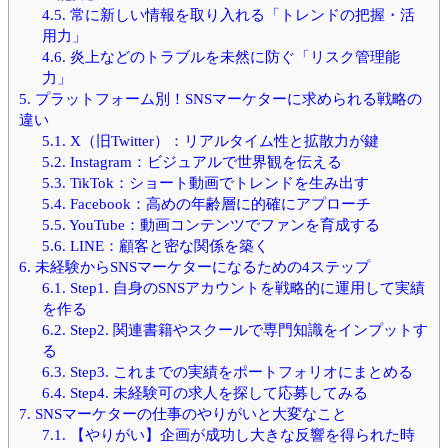
4.5.
常に新しい情報を取り入れる「トレンドの把握・活
用力」
4.6.
炎上などのトラブルを未然に防ぐ「リスク管理能
力」
5.
プラットフォーム別！SNSマーケターに求められる戦略の
違い
5.1.
X（旧Twitter）：リアルタイム性と拡散力が鍵
5.2.
Instagram：ビジュアルで世界観を伝える
5.3.
TikTok：ショート動画でトレンドを生み出す
5.4.
Facebook：高めの年齢層に的確にアプローチ
5.5.
YouTube：動画コンテンツでファンを育成する
5.6.
LINE：顧客と密な関係を築く
6.
未経験からSNSマーケターになるための4ステップ
6.1.
Step1. 自身のSNSアカウントを戦略的に運用して実績
を作る
6.2.
Step2. 関連書籍やスクールで専門知識をインプットす
る
6.3.
Step3. これまでの実績をポートフォリオにまとめる
6.4.
Step4. 未経験可の求人を探して応募してみる
7.
SNSマーケターの仕事のやりがいと大変なこと
7.1.
【やりがい】企画が成功し大きな反響を得られた時