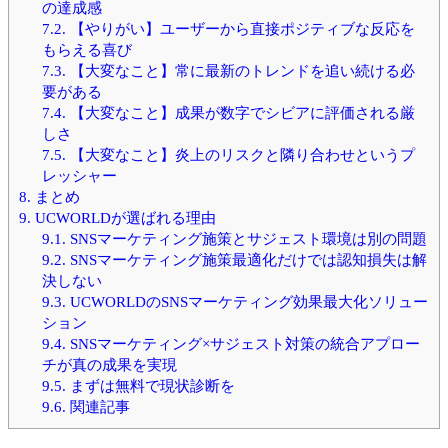
の達成感
7.2.
【やりがい】ユーザーから直接ポジティブな反応を
もらえる喜び
7.3.
【大変なこと】常に最新のトレンドを追い続ける必
要がある
7.4.
【大変なこと】成果が数字でシビアに評価される厳
しさ
7.5.
【大変なこと】炎上のリスクと隣り合わせというプ
レッシャー
8.
まとめ
9.
UCWORLDが選ばれる理由
9.1.
SNSマーケティング施策とサジェスト環境は別の問題
9.2.
SNSマーケティング施策最適化だけでは認知損失は解
決しない
9.3.
UCWORLDのSNSマーケティング効果最大化ソリュー
ション
9.4.
SNSマーケティング×サジェスト対策の統合アプロー
チが真の成果を実現
9.5.
まずは無料で現状診断を
9.6.
関連記事