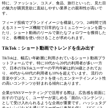
特に、ファッション、コスメ、食品、旅行といった、見た目
の魅力が購買意欲に直結しやすい業界との親和性が高いで
す。
フィード投稿でブランドイメージを構築しつつ、24時間で消
えるストーリーズ機能で日常的なコミュニケーションを図っ
たり、ショート動画のリールで新たなフォロワーを獲得した
りと、各機能を使い分けることが求められます。
TikTok：ショート動画でトレンドを生み出す
TikTokは、幅広い年齢層に利用されているショート動画プラ
ットフォームです。特に10代から20代の利用者が多い一方
で、日本のTikTokユーザーの平均年齢は約34歳とされてお
り、40代から60代の利用者も10%を超えています。 流行の
音楽やダンス、エフェクトを使ったエンターテインメント性
の高いコンテンツが好まれる傾向にあります。
企業がSNSマーケティングで活用する際は、広告感を前面に
出すのではなく、ユーザーが楽しめる「面白いコンテンツ」
として受け入れられるような企画が重要です。ハッシュタグ
チャレンジなどを通じてユーザーに参加を促し、UGC（ユ