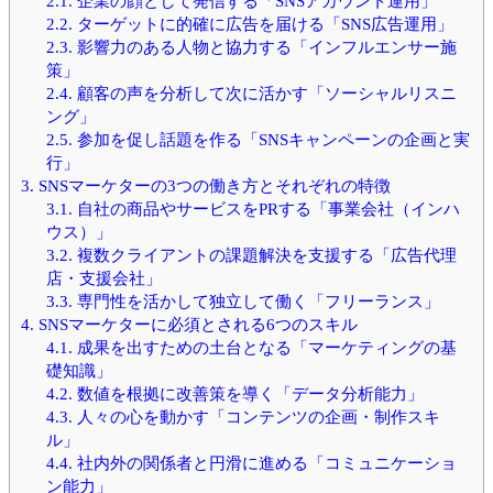
2.1.
企業の顔として発信する「SNSアカウント運用」
2.2.
ターゲットに的確に広告を届ける「SNS広告運用」
2.3.
影響力のある人物と協力する「インフルエンサー施
策」
2.4.
顧客の声を分析して次に活かす「ソーシャルリスニ
ング」
2.5.
参加を促し話題を作る「SNSキャンペーンの企画と実
行」
3.
SNSマーケターの3つの働き方とそれぞれの特徴
3.1.
自社の商品やサービスをPRする「事業会社（インハ
ウス）」
3.2.
複数クライアントの課題解決を支援する「広告代理
店・支援会社」
3.3.
専門性を活かして独立して働く「フリーランス」
4.
SNSマーケターに必須とされる6つのスキル
4.1.
成果を出すための土台となる「マーケティングの基
礎知識」
4.2.
数値を根拠に改善策を導く「データ分析能力」
4.3.
人々の心を動かす「コンテンツの企画・制作スキ
ル」
4.4.
社内外の関係者と円滑に進める「コミュニケーショ
ン能力」