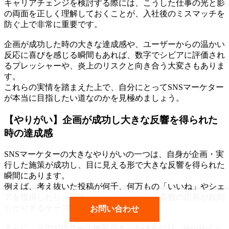
キャリアチェンジを検討する際には、こうした仕事の光と影
の両面を正しく理解しておくことが、入社後のミスマッチを
防ぐ上で非常に重要です。
企画が成功した時の大きな達成感や、ユーザーからの温かい
反応に喜びを感じる瞬間もあれば、数字でシビアに評価され
るプレッシャーや、炎上のリスクと向き合う大変さもありま
す。
これらの実情を踏まえた上で、自分にとってSNSマーケター
が本当に目指したい道なのかを見極めましょう。
【やりがい】企画が成功し大きな反響を得られた
時の達成感
SNSマーケターの大きなやりがいの一つは、自身が企画・実
行した施策が成功し、目に見える形で大きな反響を得られた
瞬間にあります。
例えば、考え抜いた投稿が何千、何万もの「いいね」やシェ
アを獲得したり、実施したキャンペーンに多数の応募が殺到
したりするケースです。
お問い合わせ
さらに、そのSNSマーケ施策がきっかけとなり、Webサイト