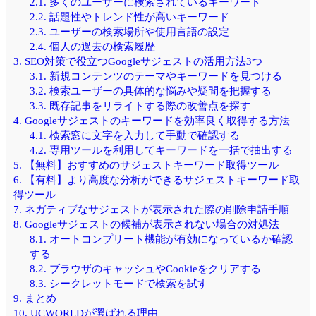
2.1.
多くのユーザーに検索されているキーワード
2.2.
話題性やトレンド性が高いキーワード
2.3.
ユーザーの検索場所や使用言語の設定
2.4.
個人の過去の検索履歴
3.
SEO対策で役立つGoogleサジェストの活用方法3つ
3.1.
新規コンテンツのテーマやキーワードを見つける
3.2.
検索ユーザーの具体的な悩みや疑問を把握する
3.3.
既存記事をリライトする際の改善点を探す
4.
Googleサジェストのキーワードを効率良く取得する方法
4.1.
検索窓に文字を入力して手動で確認する
4.2.
専用ツールを利用してキーワードを一括で抽出する
5.
【無料】おすすめのサジェストキーワード取得ツール
6.
【有料】より高度な分析ができるサジェストキーワード取
得ツール
7.
ネガティブなサジェストが表示された際の削除申請手順
8.
Googleサジェストの候補が表示されない場合の対処法
8.1.
オートコンプリート機能が有効になっているか確認
する
8.2.
ブラウザのキャッシュやCookieをクリアする
8.3.
シークレットモードで検索を試す
9.
まとめ
10.
UCWORLDが選ばれる理由