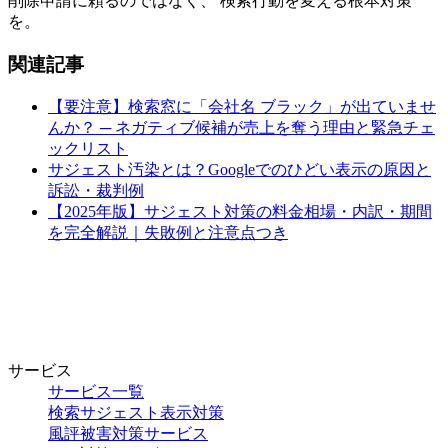
削除申請に頼るのではなく、 検索行動を変える根本対策
を。
関連記事
【要注意】検索窓に「会社名 ブラック」が出ていませ
んか？ ─ ネガティブ候補が売上を奪う理由と緊急チェ
ックリスト
サジェスト汚染とは？Googleでのひどい表示の原因と
訴訟・裁判例
【2025年版】サジェスト対策の料金相場・内訳・期間
を完全解説｜失敗例と注意点つき
サービス
サービス一覧
検索サジェスト表示対策
風評被害対策サービス