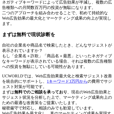
ネガティブキーワードによって広告効果が半減し、複数の広
告種類への月間数百万円の投資が無駄になります。
二つのアプローチを組み合わせることで、初めて持続的な
Web広告効果の最大化とマーケティング成果の向上が実現し
ます。
まずは無料で現状診断を
自社の企業名や商品名で検索したとき、どんなサジェストが
表示されていますか？
もし「企業名＋詐欺」「商品名＋最悪」といったネガティブ
なキーワードが表示されている場合、それは複数の広告種類
への投資を無駄にしている可能性があります。
UCWORLDでは、Web広告効果最大化と検索サジェスト改善
を統合的にサポートし、
1キーワード3万円から
の費用でサジ
ェスト対策が可能です。
まずは
無料でのご相談を承っており
、現在のWeb広告効果と
サジェスト状況を分析した上で、マーケティング成果向上の
ための最適な改善策をご提案いたします。
秘密厳守で対応し、相談のみでも歓迎しています。
Web広告効果を最大化し、真のマーケティング成果を実現す