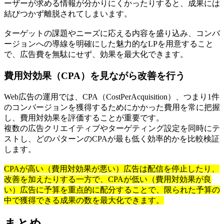
ーザーが求める情報が分かりにくかったりすると、成果には
結びつかず離脱されてしまいます。
ターゲットの課題やニーズに応える内容を盛り込み、コンバ
ージョンへの導線を明確にした魅力的なLPを用意すること
で、広告費を無駄にせず、効果を最大化できます。
費用対効果（CPA）を見ながら改善を行う
Web広告の運用では、CPA（CostPerAcquisition）、つまり1件
のコンバージョンを獲得するためにかかった費用を常に把握
し、費用対効果を評価することが重要です。
複数の広告クリエイティブやターゲティング設定を同時にテ
ストし、どのパターンのCPAが最も低く効率的かを比較検証
します。
CPAが高い（費用対効果が悪い）広告は配信を停止したり、
改善を加えたりする一方で、CPAが低い（費用対効果が良
い）広告に予算を重点的に配分することで、限られた予算の
中で獲得できる成果の数を最大化できます。
まとめ