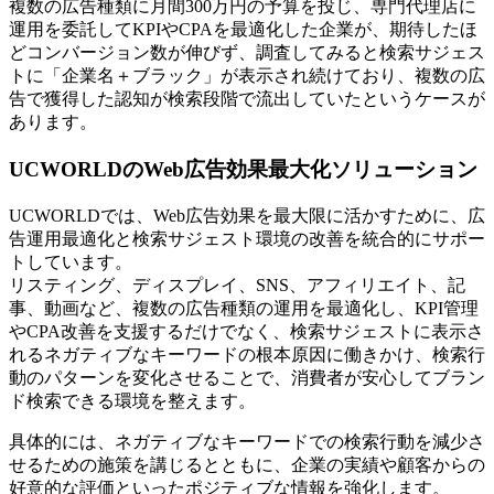
複数の広告種類に月間300万円の予算を投じ、専門代理店に
運用を委託してKPIやCPAを最適化した企業が、期待したほ
どコンバージョン数が伸びず、調査してみると検索サジェス
トに「企業名＋ブラック」が表示され続けており、複数の広
告で獲得した認知が検索段階で流出していたというケースが
あります。
UCWORLDのWeb広告効果最大化ソリューション
UCWORLDでは、Web広告効果を最大限に活かすために、広
告運用最適化と検索サジェスト環境の改善を統合的にサポー
トしています。
リスティング、ディスプレイ、SNS、アフィリエイト、記
事、動画など、複数の広告種類の運用を最適化し、KPI管理
やCPA改善を支援するだけでなく、検索サジェストに表示さ
れるネガティブなキーワードの根本原因に働きかけ、検索行
動のパターンを変化させることで、消費者が安心してブラン
ド検索できる環境を整えます。
具体的には、ネガティブなキーワードでの検索行動を減少さ
せるための施策を講じるとともに、企業の実績や顧客からの
好意的な評価といったポジティブな情報を強化します。