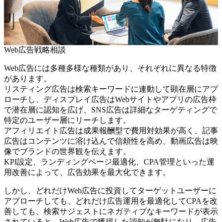
Web広告戦略相談
Web広告には多種多様な種類があり、それぞれに異なる特徴
があります。
リスティング広告は検索キーワードに連動して顕在層にアプ
ローチし、ディスプレイ広告はWebサイトやアプリの広告枠
で潜在層に認知を広げ、SNS広告は詳細なターゲティングで
特定のユーザー層にリーチします。
アフィリエイト広告は成果報酬型で費用対効果が高く、記事
広告はコンテンツに溶け込んで信頼性を高め、動画広告は映
像でブランドの世界観を伝えます。
KPI設定、ランディングページ最適化、CPA管理といった運
用改善によって、広告効果を最大化できます。
しかし、どれだけWeb広告に投資してターゲットユーザーに
アプローチしても、どれだけ広告運用を最適化してCPAを改
善しても、検索サジェストにネガティブなキーワードが表示
されていると、Web広告で獲得した認知が無駄になり、広告