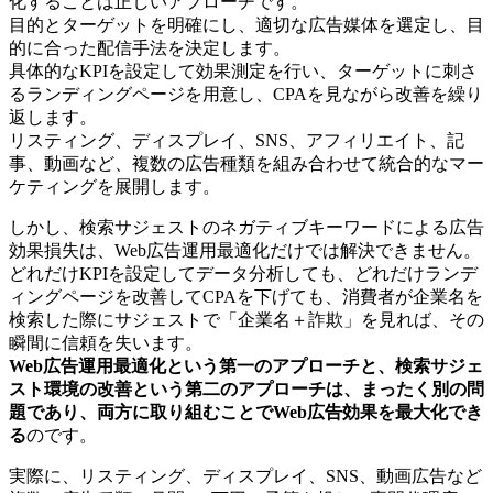
化することは正しいアプローチです。
目的とターゲットを明確にし、適切な広告媒体を選定し、目
的に合った配信手法を決定します。
具体的なKPIを設定して効果測定を行い、ターゲットに刺さ
るランディングページを用意し、CPAを見ながら改善を繰り
返します。
リスティング、ディスプレイ、SNS、アフィリエイト、記
事、動画など、複数の広告種類を組み合わせて統合的なマー
ケティングを展開します。
しかし、検索サジェストのネガティブキーワードによる広告
効果損失は、Web広告運用最適化だけでは解決できません。
どれだけKPIを設定してデータ分析しても、どれだけランデ
ィングページを改善してCPAを下げても、消費者が企業名を
検索した際にサジェストで「企業名＋詐欺」を見れば、その
瞬間に信頼を失います。
Web広告運用最適化という第一のアプローチと、検索サジェ
スト環境の改善という第二のアプローチは、まったく別の問
題であり、両方に取り組むことでWeb広告効果を最大化でき
る
のです。
実際に、リスティング、ディスプレイ、SNS、動画広告など