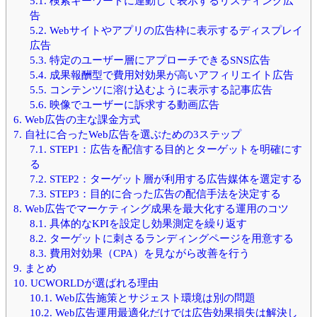
5.1.
検索キーワードに連動して表示するリスティング広
告
5.2.
Webサイトやアプリの広告枠に表示するディスプレイ
広告
5.3.
特定のユーザー層にアプローチできるSNS広告
5.4.
成果報酬型で費用対効果が高いアフィリエイト広告
5.5.
コンテンツに溶け込むように表示する記事広告
5.6.
映像でユーザーに訴求する動画広告
6.
Web広告の主な課金方式
7.
自社に合ったWeb広告を選ぶための3ステップ
7.1.
STEP1：広告を配信する目的とターゲットを明確にす
る
7.2.
STEP2：ターゲット層が利用する広告媒体を選定する
7.3.
STEP3：目的に合った広告の配信手法を決定する
8.
Web広告でマーケティング成果を最大化する運用のコツ
8.1.
具体的なKPIを設定し効果測定を繰り返す
8.2.
ターゲットに刺さるランディングページを用意する
8.3.
費用対効果（CPA）を見ながら改善を行う
9.
まとめ
10.
UCWORLDが選ばれる理由
10.1.
Web広告施策とサジェスト環境は別の問題
10.2.
Web広告運用最適化だけでは広告効果損失は解決し