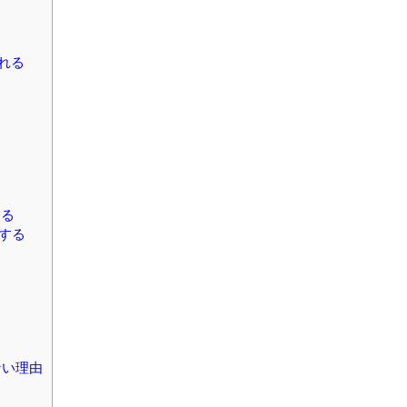
れる
する
する
ない理由