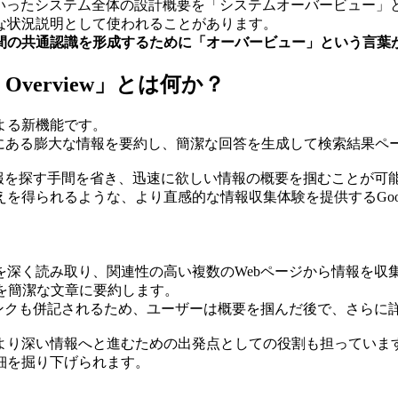
といったシステム全体の設計概要を「システムオーバービュー」
な状況説明として使われることがあります。
間の共通認識を形成するために「オーバービュー」という言葉
Overview」とは何か？
Iによる新機能です。
上にある膨大な情報を要約し、簡潔な回答を生成して検索結果ペ
報を探す手間を省き、迅速に欲しい情報の概要を掴むことが可
を得られるような、より直感的な情報収集体験を提供するGoog
の検索意図を深く読み取り、関連性の高い複数のWebページから情報
を簡潔な文章に要約します。
リンクも併記されるため、ユーザーは概要を掴んだ後で、さらに
なく、より深い情報へと進むための出発点としての役割も担っていま
細を掘り下げられます。