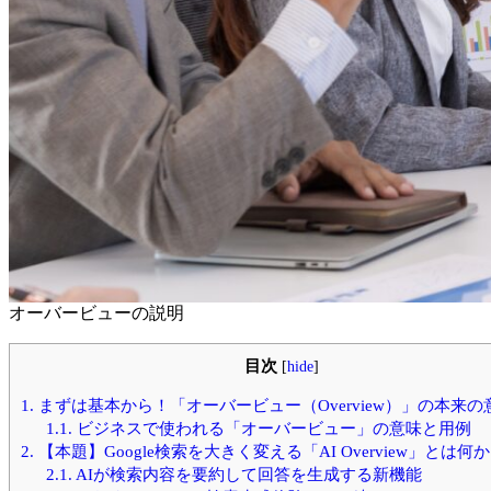
オーバービューの説明
目次
[
hide
]
1.
まずは基本から！「オーバービュー（Overview）」の本来の
1.1.
ビジネスで使われる「オーバービュー」の意味と用例
2.
【本題】Google検索を大きく変える「AI Overview」とは何
2.1.
AIが検索内容を要約して回答を生成する新機能