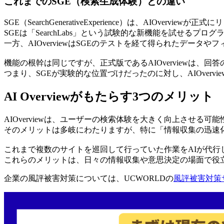
これまでのSGE（検索生成体験）との違い
SGE（SearchGenerativeExperience）は、AIOver
SGEは「SearchLabs」という試験的な新機能を試せる
一方、AIOverviewはSGEのテストを経て得られたデ
機能の根幹は同じですが、正式版であるAIOverviewは
つまり、SGEが実験的な位置づけだったのに対し、AIOverv
AI Overviewがもたらす3つのメリット
AIOverviewは、ユーザーの検索体験を大きく向上させる可
そのメリットは多岐にわたりますが、特に「情報収集の迅速
これまで複数のサイトを巡回して行っていた作業をAIが代
これらのメリットは、日々の情報収集や意思決定の場面で役
企業の風評被害対策については、UCWORLDの
風評被害対策