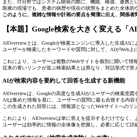
また、IT分野ではシステム開発の際に、機能、構成、連携
医療の現場でも、患者の病歴や現在の状態をまとめた全体的
このように、複雑な情報や計画の要点を簡潔に伝え、関係者
【本題】Google検索を大きく変える「AI 
AIOverviewとは、Googleが検索エンジンに導入した生成A
ユーザーが検索したキーワードや質問に対して、AIがWeb
これにより、ユーザーは複数のWebサイトを個別に開いて情
従来の青いリンクが並ぶ検索結果とは異なり、対話形式で答え
AIが検索内容を要約して回答を生成する新機能
AIOverviewは、Googleの高度な生成AIがユーザー
AIは集めた情報を基に、ユーザーの質問に最も合致する内容
この生成された回答には、情報源となったWebサイトへの
これにより、AIOverviewは単に答えを提示するだけで
ユーザーは効率的に情報の全体像を把握し、必要に応じて詳