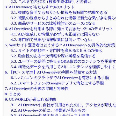
2.2.
これまでのSGE（検索生成体験）との違い
3.
AI Overviewがもたらす3つのメリット
3.1.
複雑な質問でも知りたい情報を短時間で把握できる
3.2.
複数の視点からまとめられた情報で新たな気づきを得ら
3.3.
商品やサービスの比較検討がスムーズになる
4.
AI Overviewを利用する際に知っておきたい2つのデメリット
4.1.
AIが生成した情報が必ずしも正確とは限らない
4.2.
専門的で詳細な情報収集には向いていない
5.
Webサイト運営者はどうする？AI Overviewへの具体的な対策
5.1.
サイトの信頼性・専門性を高めるE-E-A-Tの強化
5.2.
独自性のある一次情報や深い考察を発信する
5.3.
ユーザーの疑問に答えるQ&A形式のコンテンツを用意
5.4.
構造化データを活用してAIにコンテンツを理解しやすく
6.
【PC・スマホ】AI Overviewの利用を開始する方法
6.1.
パソコンのブラウザでAI Overviewを有効にする手順
6.2.
スマートフォンのGoogleアプリで有効にする手順
7.
AI Overviewの今後の展開と将来性
8.
まとめ
9.
UCWORLDが選ばれる理由
9.1.
AI Overviewに自社が引用されたのに、アクセスが増え
9.2.
AI Overviewの前に、消費者が見るもの
9.3.
AI Overview対策の盲点：サジェスト環境