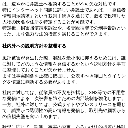
は、速やかに弁護士へ相談することが不可欠な対応です。
特にインターネット問題に詳しい弁護士であれば、「発信者
情報開示請求」という裁判手続きを通じて、匿名で投稿した
人物の氏名や住所を特定することが可能です。
特定後、損害賠償請求訴訟や、名誉毀損罪での刑事告訴とい
った、より強力な法的措置を講じることができます。
社内外への説明方針を整理する
風評被害が発生した際、混乱を最小限に抑えるためには、誰
に対してどのような情報を発信するかという説明方針を事前
に整理しておくことが欠かせません。
まずは事実関係を正確に把握し、公表すべき範囲とタイミン
グを慎重に判断する必要があります。
社内に対しては、従業員の不安を払拭し、SNS等での不用意
な発信による二次被害を防ぐための内部統制を強化します。
一方、社外に対しては、公式サイトやプレスリリースを通じ
て、誠実かつ透明性の高い情報を発信し、取引先や顧客から
の信頼失墜を食い止めます。
状況に応じて、謝罪、事実の否定、あるいは法的措置の検討