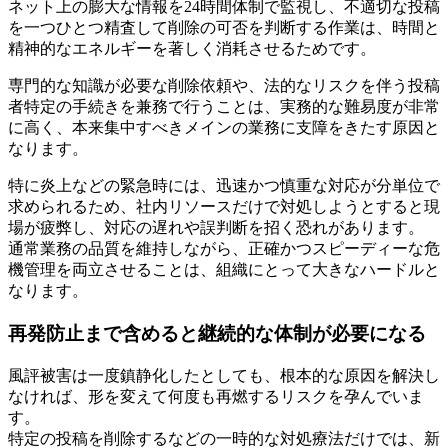
ネット上の膨大な情報を24時間体制で監視し、不適切な投稿
を一つひとつ精査して削除の可否を判断する作業は、時間と
精神的なエネルギーを著しく消耗させるためです。
専門的な知識が必要な削除依頼や、法的なリスクを伴う投稿
者特定の手続きを兼務で行うことは、実務的な難易度が非常
に高く、本来集中すべきメインの業務に支障をきたす原因と
なります。
特に炎上などの緊急時には、迅速かつ慎重な対応が分単位で
求められるため、社内リソースだけで対処しようとすると現
場が疲弊し、対応の遅れや誤判断を招く恐れがあります。
通常業務の品質を維持しながら、正確かつスピーディーな危
機管理を両立させることは、組織にとって大きなハードルと
なります。
再発防止まで含めると継続的な体制が必要になる
風評被害は一度鎮静化したとしても、根本的な原因を解決し
なければ、形を変えて何度も再燃するリスクを孕んでいま
す。
特定の投稿を削除するなどの一時的な対処療法だけでは、新