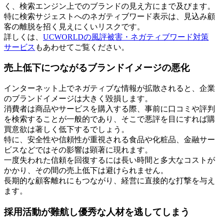
く、検索エンジン上でのブランドの見え方にまで及びます。
特に検索サジェストへのネガティブワード表示は、見込み顧
客の離脱を招く見えにくいリスクです。
詳しくは、
UCWORLDの風評被害・ネガティブワード対策
サービス
もあわせてご覧ください。
売上低下につながるブランドイメージの悪化
インターネット上でネガティブな情報が拡散されると、企業
のブランドイメージは大きく毀損します。
消費者は商品やサービスを購入する際、事前に口コミや評判
を検索することが一般的であり、そこで悪評を目にすれば購
買意欲は著しく低下するでしょう。
特に、安全性や信頼性が重視される食品や化粧品、金融サー
ビスなどではその影響は顕著に現れます。
一度失われた信頼を回復するには長い時間と多大なコストが
かかり、その間の売上低下は避けられません。
長期的な顧客離れにもつながり、経営に直接的な打撃を与え
ます。
採用活動が難航し優秀な人材を逃してしまう