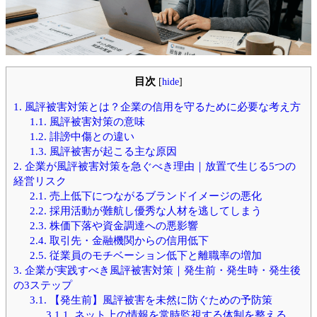
目次
[
hide
]
1.
風評被害対策とは？企業の信用を守るために必要な考え方
1.1.
風評被害対策の意味
1.2.
誹謗中傷との違い
1.3.
風評被害が起こる主な原因
2.
企業が風評被害対策を急ぐべき理由｜放置で生じる5つの
経営リスク
2.1.
売上低下につながるブランドイメージの悪化
2.2.
採用活動が難航し優秀な人材を逃してしまう
2.3.
株価下落や資金調達への悪影響
2.4.
取引先・金融機関からの信用低下
2.5.
従業員のモチベーション低下と離職率の増加
3.
企業が実践すべき風評被害対策｜発生前・発生時・発生後
の3ステップ
3.1.
【発生前】風評被害を未然に防ぐための予防策
3.1.1.
ネット上の情報を常時監視する体制を整える