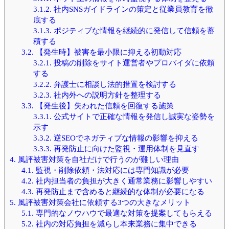
3.1.2.
社内SNSガイドラインの策定と従業員教育を徹
底する
3.1.3.
ポジティブな情報を継続的に発信して信頼を蓄
積する
3.2.
【発生時】被害を最小限に抑える初動対応
3.2.1.
投稿の削除をサイト運営者やプロバイダに依頼
する
3.2.2.
弁護士に相談し法的措置を検討する
3.2.3.
社内外への説明方針を整理する
3.3.
【発生後】失われた信頼を回復する施策
3.3.1.
公式サイトで正確な情報を発信し誠実な姿勢を
示す
3.3.2.
逆SEOでネガティブな情報の影響を抑える
3.3.3.
再発防止に向けた監視・運用体制を見直す
4.
風評被害対策を自社だけで行うのが難しい理由
4.1.
監視・削除依頼・法対応には専門知識が必要
4.2.
社内担当者の負担が大きく通常業務に影響しやすい
4.3.
再発防止まで含めると継続的な体制が必要になる
5.
風評被害対策会社に依頼する3つの大きなメリット
5.1.
専門的なノウハウで最適な対策を提案してもらえる
5.2.
社内の対応負担を減らし本来業務に集中できる