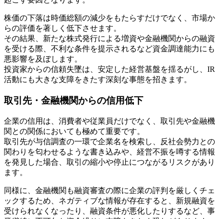
株価の下落は時価総額の減少をもたらすだけでなく、市場か
らの評価を著しく低下させます。
その結果、新たな株式発行による増資や金融機関からの融資
を受ける際、不利な条件を提示されるなど資金調達能力にも
悪影響を及ぼします。
投資家からの信頼失墜は、安定した経営基盤を揺るがし、IR
活動にも大きな支障をきたす深刻な事態を招きます。
取引先・金融機関からの信用低下
企業の信用は、消費者や従業員だけでなく、取引先や金融機
関との関係においても極めて重要です。
取引先が与信調査の一環で企業名を検索し、反社会勢力との
関わりを匂わせるような書き込みや、経営不振を噂する情報
を発見した場合、取引の縮小や停止につながるリスクがあり
ます。
同様に、金融機関も融資審査の際に企業の評判を厳しくチェ
ックするため、ネガティブな情報が存在すると、新規融資を
受けられなくなったり、融資条件が悪化したりするなど、事