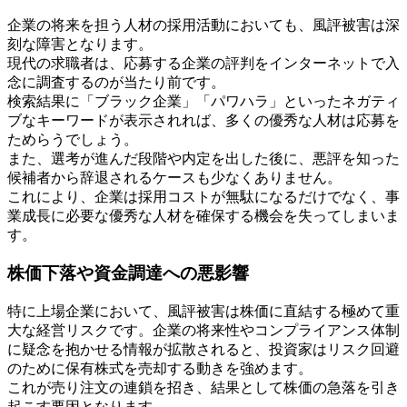
企業の将来を担う人材の採用活動においても、風評被害は深
刻な障害となります。
現代の求職者は、応募する企業の評判をインターネットで入
念に調査するのが当たり前です。
検索結果に「ブラック企業」「パワハラ」といったネガティ
ブなキーワードが表示されれば、多くの優秀な人材は応募を
ためらうでしょう。
また、選考が進んだ段階や内定を出した後に、悪評を知った
候補者から辞退されるケースも少なくありません。
これにより、企業は採用コストが無駄になるだけでなく、事
業成長に必要な優秀な人材を確保する機会を失ってしまいま
す。
株価下落や資金調達への悪影響
特に上場企業において、風評被害は株価に直結する極めて重
大な経営リスクです。企業の将来性やコンプライアンス体制
に疑念を抱かせる情報が拡散されると、投資家はリスク回避
のために保有株式を売却する動きを強めます。
これが売り注文の連鎖を招き、結果として株価の急落を引き
起こす要因となります。