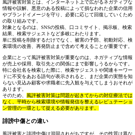
風評被害対策とは、インターネット上で広がるネガティブな
情報や誤解、悪意のある投稿によって損なわれた企業の信用
やブランドイメージを守り、必要に応じて回復していくため
の取り組みです。
対象となるのは、SNSの投稿、口コミサイト、掲示板、検索
結果、検索サジェストなど多岐にわたります。
単に投稿を削除するだけでなく、被害の予防、初動対応、検
索環境の改善、再発防止まで含めて考えることが重要です。
企業にとって風評被害対策が重要なのは、ネガティブな情報
が売上や採用、取引先との関係にまで影響しうるからです。
特に会社名を検索した際に、検索サジェストや関連キーワー
ドに不安をあおる語句が表示されると、まだ企業の実態を知
らない見込み顧客や求職者に先入観を与えてしまうおそれが
あります。
そのため、
風評被害対策は問題が起きてからの対症療法では
なく、平時から検索環境や情報発信を整えるレピュテーショ
ン管理の一環として捉える必要があります。
誹謗中傷との違い
風評被害と誹謗中傷は混同されがちですが、その性質は異な