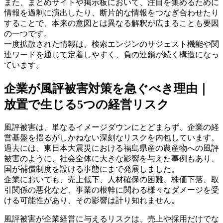
また、まとめサイトや掲示板において、注目を集めるために
情報を過剰に演出したり、断片的な情報をつなぎ合わせたり
することで、本来の意図とは異なる解釈が広まることも要因
の一つです。
一度拡散された情報は、検索エンジンのサジェスト機能や関
連ワードを通じて定着しやすく、負の連鎖が続く構造になっ
ています。
企業が風評被害対策を急ぐべき理由｜
放置で生じる5つの経営リスク
風評被害は、単なるイメージダウンにとどまらず、企業の経
営基盤を揺るがしかねない深刻なリスクを内包しています。
過去には、東日本大震災における福島県産の農産物への風評
被害のように、社会全体に大きな影響を与えた事例もあり、
国が補償制度を設ける事態にまで発展しました。
企業においても、売上低下、人材確保の困難、株価下落、取
引関係の悪化など、事業の根幹に関わる様々なダメージを受
ける可能性があり、その影響は計り知れません。
風評被害が企業経営に与えるリスクは、売上や採用だけでな