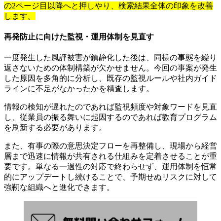
の2ページ目以降へと押しやり、検索結果全体の印象を改善
します。
再発防止に向けた監視・運用体制を見直す
一度発生した風評被害が鎮静化した後は、同様の事態を繰り
返さないための体制構築が欠かせません。今回の事案が発生
した原因を多角的に分析し、既存の監視ルールや社内ガイド
ラインに不足がなかったかを精査します。
情報の検知が遅れたのであれば監視頻度や対象ワードを見直
し、従業員の振る舞いに起因するのであれば教育プログラム
を刷新する必要があります。
また、有事の際の意思決定フローを再整備し、現場から経営
層まで迅速に情報が共有される仕組みを定着させることが重
要です。単なる一過性の対応で終わらせず、運用体制を恒常
的にアップデートし続けることで、予期せぬリスクに対して
強靭な組織へと進化できます。