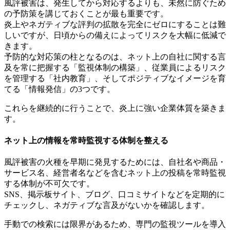
風評被害は、発生してから対応するよりも、未然に防ぐため
の予防策を講じておくことが最も重要です。
炎上やネガティブな評判の拡散を完全にゼロにすることは難
しいですが、日頃からの備えによってリスクを大幅に低減で
きます。
予防的な対応策の柱となるのは、ネット上の自社に関する言
及を常に把握する「監視体制の構築」、従業員によるリスク
を管理する「社内教育」、そしてポジティブなイメージを育
てる「情報発信」の3つです。
これらを継続的に行うことで、炎上に強い企業体質を築きま
す。
ネット上の情報を常時監視する体制を整える
風評被害の火種を早期に発見するためには、自社名や商品・
サービス名、経営者名などを含むネット上の投稿を常時監視
する体制が不可欠です。
SNS、掲示板サイト、ブログ、口コミサイトなどを定期的に
チェックし、ネガティブな言及がないかを確認します。
手動での検索には限界があるため、専門の監視ツールを導入