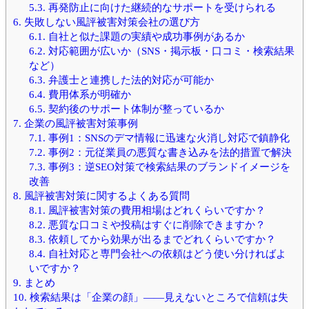
5.3.
再発防止に向けた継続的なサポートを受けられる
6.
失敗しない風評被害対策会社の選び方
6.1.
自社と似た課題の実績や成功事例があるか
6.2.
対応範囲が広いか（SNS・掲示板・口コミ・検索結果
など）
6.3.
弁護士と連携した法的対応が可能か
6.4.
費用体系が明確か
6.5.
契約後のサポート体制が整っているか
7.
企業の風評被害対策事例
7.1.
事例1：SNSのデマ情報に迅速な火消し対応で鎮静化
7.2.
事例2：元従業員の悪質な書き込みを法的措置で解決
7.3.
事例3：逆SEO対策で検索結果のブランドイメージを
改善
8.
風評被害対策に関するよくある質問
8.1.
風評被害対策の費用相場はどれくらいですか？
8.2.
悪質な口コミや投稿はすぐに削除できますか？
8.3.
依頼してから効果が出るまでどれくらいですか？
8.4.
自社対応と専門会社への依頼はどう使い分ければよ
いですか？
9.
まとめ
10.
検索結果は「企業の顔」——見えないところで信頼は失