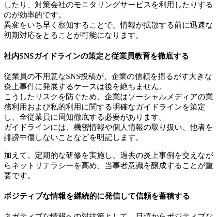
したり、対策会社のモニタリングサービスを利用したりする
のが効率的です。
異変をいち早く察知することで、情報が拡散する前に迅速な
初期対応をとることが可能になります。
社内SNSガイドラインの策定と従業員教育を徹底する
従業員の不用意なSNS投稿が、企業の信頼を揺るがす大きな
炎上事件に発展するケースは後を絶ちません。
こうしたリスクを防ぐため、企業はソーシャルメディアの業
務利用および私的利用に関する明確なガイドラインを策定
し、全従業員に周知徹底する必要があります。
ガイドラインには、機密情報や個人情報の取り扱い、他者を
誹謗中傷しないことなどを明記します。
加えて、定期的な研修を実施し、過去の炎上事例を交えなが
らネットリテラシーを高め、当事者意識を醸成することが重
要です。
ポジティブな情報を継続的に発信して信頼を蓄積する
ネガティブな情報への対抗策として、日頃からポジティブな