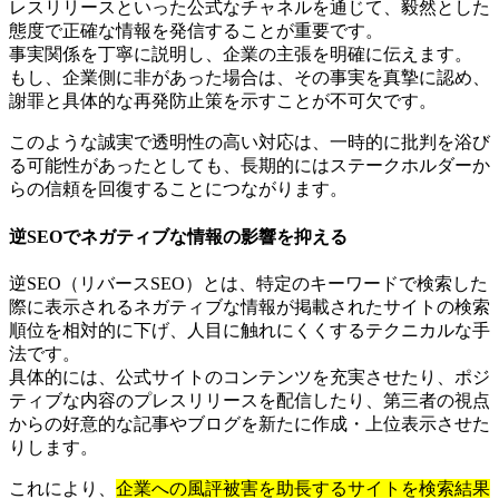
レスリリースといった公式なチャネルを通じて、毅然とした
態度で正確な情報を発信することが重要です。
事実関係を丁寧に説明し、企業の主張を明確に伝えます。
もし、企業側に非があった場合は、その事実を真摯に認め、
謝罪と具体的な再発防止策を示すことが不可欠です。
このような誠実で透明性の高い対応は、一時的に批判を浴び
る可能性があったとしても、長期的にはステークホルダーか
らの信頼を回復することにつながります。
逆SEOでネガティブな情報の影響を抑える
逆SEO（リバースSEO）とは、特定のキーワードで検索した
際に表示されるネガティブな情報が掲載されたサイトの検索
順位を相対的に下げ、人目に触れにくくするテクニカルな手
法です。
具体的には、公式サイトのコンテンツを充実させたり、ポジ
ティブな内容のプレスリリースを配信したり、第三者の視点
からの好意的な記事やブログを新たに作成・上位表示させた
りします。
これにより、
企業への風評被害を助長するサイトを検索結果