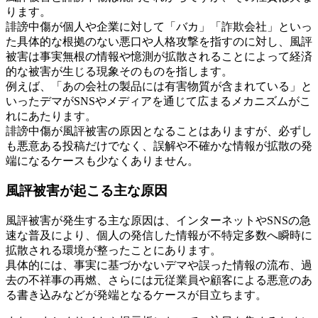
ります。
誹謗中傷が個人や企業に対して「バカ」「詐欺会社」といっ
た具体的な根拠のない悪口や人格攻撃を指すのに対し、風評
被害は事実無根の情報や憶測が拡散されることによって経済
的な被害が生じる現象そのものを指します。
例えば、「あの会社の製品には有害物質が含まれている」と
いったデマがSNSやメディアを通じて広まるメカニズムがこ
れにあたります。
誹謗中傷が風評被害の原因となることはありますが、必ずし
も悪意ある投稿だけでなく、誤解や不確かな情報が拡散の発
端になるケースも少なくありません。
風評被害が起こる主な原因
風評被害が発生する主な原因は、インターネットやSNSの急
速な普及により、個人の発信した情報が不特定多数へ瞬時に
拡散される環境が整ったことにあります。
具体的には、事実に基づかないデマや誤った情報の流布、過
去の不祥事の再燃、さらには元従業員や顧客による悪意のあ
る書き込みなどが発端となるケースが目立ちます。