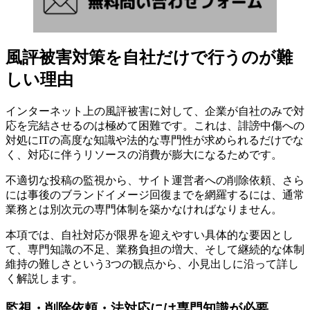
風評被害対策を自社だけで行うのが難
しい理由
インターネット上の風評被害に対して、企業が自社のみで対
応を完結させるのは極めて困難です。これは、誹謗中傷への
対処にITの高度な知識や法的な専門性が求められるだけでな
く、対応に伴うリソースの消費が膨大になるためです。
不適切な投稿の監視から、サイト運営者への削除依頼、さら
には事後のブランドイメージ回復までを網羅するには、通常
業務とは別次元の専門体制を築かなければなりません。
本項では、自社対応が限界を迎えやすい具体的な要因とし
て、専門知識の不足、業務負担の増大、そして継続的な体制
維持の難しさという3つの観点から、小見出しに沿って詳し
く解説します。
監視・削除依頼・法対応には専門知識が必要