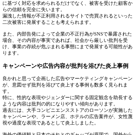
に基づく対応を求められるだけでなく、被害を受けた顧客か
らの信頼を完全に失います。
漏洩した情報が不正利用されるサイトで売買されるといった
二次被害に発展することも考えられます。
また、内部告発によって企業の不正行為がSNSで暴露された
場合、その内容が事実であれば、社会から厳しい批判を受
け、事業の存続が危ぶまれる事態にまで発展する可能性があ
ります。
キャンペーンや広告内容が批判を浴びた炎上事例
良かれと思って企画した広告やマーケティングキャンペーン
が、意図せず批判を浴びて炎上する事例も数多く見られま
す。
特に、性的な表現やジェンダーに関する固定観念を助長する
ような内容は批判の的になりやすい傾向があります。
過去には、大手コンビニエンスストアのローソンが実施した
キャンペーンや、ラーメン店、ホテルの広告案件が、女性蔑
視や過度な表現であるとして炎上しました。
海外の価値観と日本のそれとのギャップが原因で、国外から