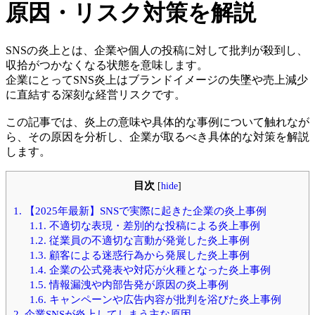
原因・リスク対策を解説
SNSの炎上とは、企業や個人の投稿に対して批判が殺到し、
収拾がつかなくなる状態を意味します。
企業にとってSNS炎上はブランドイメージの失墜や売上減少
に直結する深刻な経営リスクです。
この記事では、炎上の意味や具体的な事例について触れなが
ら、その原因を分析し、企業が取るべき具体的な対策を解説
します。
目次
[
hide
]
1.
【2025年最新】SNSで実際に起きた企業の炎上事例
1.1.
不適切な表現・差別的な投稿による炎上事例
1.2.
従業員の不適切な言動が発覚した炎上事例
1.3.
顧客による迷惑行為から発展した炎上事例
1.4.
企業の公式発表や対応が火種となった炎上事例
1.5.
情報漏洩や内部告発が原因の炎上事例
1.6.
キャンペーンや広告内容が批判を浴びた炎上事例
2.
企業SNSが炎上してしまう主な原因