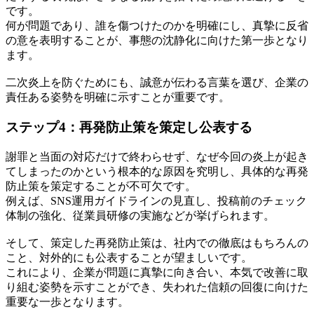
です。
何が問題であり、誰を傷つけたのかを明確にし、真摯に反省
の意を表明することが、事態の沈静化に向けた第一歩となり
ます。
二次炎上を防ぐためにも、誠意が伝わる言葉を選び、企業の
責任ある姿勢を明確に示すことが重要です。
ステップ4：再発防止策を策定し公表する
謝罪と当面の対応だけで終わらせず、なぜ今回の炎上が起き
てしまったのかという根本的な原因を究明し、具体的な再発
防止策を策定することが不可欠です。
例えば、SNS運用ガイドラインの見直し、投稿前のチェック
体制の強化、従業員研修の実施などが挙げられます。
そして、策定した再発防止策は、社内での徹底はもちろんの
こと、対外的にも公表することが望ましいです。
これにより、企業が問題に真摯に向き合い、本気で改善に取
り組む姿勢を示すことができ、失われた信頼の回復に向けた
重要な一歩となります。