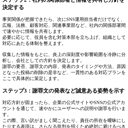
決定する
事実関係が把握できたら、次にSNS運用担当者だけでなく、
広報、法務、顧客対応、関連事業部など、社内の関係部署間
で速やかに情報を共有します。
必要に応じて、役員を含む対策本部を立ち上げ、組織として
対応にあたる体制を整えます。
収集した情報をもとに、炎上の深刻度や影響範囲を冷静に分
析し、会社としての方針を決定します。
謝罪の要否、謝罪文の内容、発表のタイミングや方法、原因
となった投稿の削除の是非など、一貫性のある対応プランを
ここで具体的に策定します。
ステップ3：謝罪文の発表など誠意ある姿勢を示す
対応方針が固まったら、企業の公式サイトやSNSの公式アカ
ウントを通じて、速やかにユーザーへの説明や謝罪を行いま
す。
この際、言い訳がましく聞こえたり、責任の所在を曖昧にし
たりする表現は、さらなる批判を招くため絶対に避けるべき