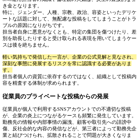
き金となります。
特に、ジェンダー、人種、宗教、政治、容姿といったデリケ
ートな話題に対して、無配慮な投稿をしてしまうことがトラ
ブルの原因になりがちです。
担当者自身に悪意がなくとも、特定の集団を傷つけたり、差
別を助長したりすると受け取られる表現を用いてしまうケー
スは後を絶ちません。
軽い気持ちで発信した一言が、企業の公式見解と見なされ、
深刻な事態に発展するリスクを常に認識する必要がありま
す。
担当者個人の資質に依存するのではなく、組織として投稿内
容を精査する体制が求められます。
従業員のプライベートな投稿からの発展
従業員が個人で利用するSNSアカウントでの不適切な投稿
が、企業の炎上につながるケースも頻繁に発生しています。
勤務先の情報や内部事情の漏洩、顧客や取引先への誹謗中
傷、反社会的な内容の発信などが、第三者によって勤務先企
業と結びつけられ、拡散されることで問題が大きくなりま