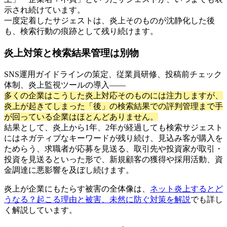
示され続けています。
一度定着したサジェストは、炎上そのものが沈静化した後
も、検索行動の痕跡として残り続けます。
炎上対策と検索結果管理は別物
SNS運用ガイドラインの策定、従業員研修、投稿前チェック
体制、炎上監視ツールの導入——
多くの企業はこうした炎上対応そのものには注力しますが、
炎上が起きてしまった「後」の検索結果での評判管理まで手
が回っている企業はほとんどありません。
結果として、炎上から1年、2年が経過しても検索サジェスト
にはネガティブなキーワードが残り続け、見込み客が購入を
ためらう、求職者が応募を見送る、取引先や投資家が取引・
投資を見送るといった形で、新規顧客の獲得や採用活動、資
金調達に悪影響を及ぼし続けます。
炎上が企業にもたらす被害の全体像は、
ネット炎上するとど
うなる？起こる理由と被害、未然に防ぐ対策を解説
でも詳し
く解説しています。