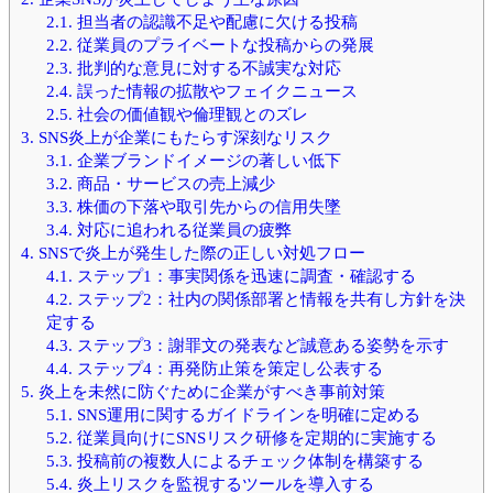
2.1.
担当者の認識不足や配慮に欠ける投稿
2.2.
従業員のプライベートな投稿からの発展
2.3.
批判的な意見に対する不誠実な対応
2.4.
誤った情報の拡散やフェイクニュース
2.5.
社会の価値観や倫理観とのズレ
3.
SNS炎上が企業にもたらす深刻なリスク
3.1.
企業ブランドイメージの著しい低下
3.2.
商品・サービスの売上減少
3.3.
株価の下落や取引先からの信用失墜
3.4.
対応に追われる従業員の疲弊
4.
SNSで炎上が発生した際の正しい対処フロー
4.1.
ステップ1：事実関係を迅速に調査・確認する
4.2.
ステップ2：社内の関係部署と情報を共有し方針を決
定する
4.3.
ステップ3：謝罪文の発表など誠意ある姿勢を示す
4.4.
ステップ4：再発防止策を策定し公表する
5.
炎上を未然に防ぐために企業がすべき事前対策
5.1.
SNS運用に関するガイドラインを明確に定める
5.2.
従業員向けにSNSリスク研修を定期的に実施する
5.3.
投稿前の複数人によるチェック体制を構築する
5.4.
炎上リスクを監視するツールを導入する