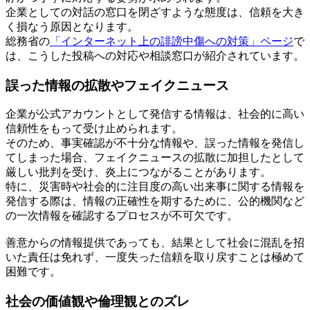
企業としての対話の窓口を閉ざすような態度は、信頼を大き
く損なう原因となります。
総務省の
「インターネット上の誹謗中傷への対策」ページ
で
は、こうした投稿への対応や相談窓口が紹介されています。
誤った情報の拡散やフェイクニュース
企業が公式アカウントとして発信する情報は、社会的に高い
信頼性をもって受け止められます。
そのため、事実確認が不十分な情報や、誤った情報を発信し
てしまった場合、フェイクニュースの拡散に加担したとして
厳しい批判を受け、炎上につながることがあります。
特に、災害時や社会的に注目度の高い出来事に関する情報を
発信する際は、情報の正確性を期するために、公的機関など
の一次情報を確認するプロセスが不可欠です。
善意からの情報提供であっても、結果として社会に混乱を招
いた責任は免れず、一度失った信頼を取り戻すことは極めて
困難です。
社会の価値観や倫理観とのズレ