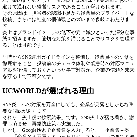
本記事のまとめとして、SNS炎上は現代の企業活動において
避けて通れない経営リスクであることが挙げられます。
その原因は、担当者の認識不足から従業員のプライベートな
投稿、さらには社会の価値観とのズレまで多岐にわたりま
す。
炎上はブランドイメージの低下や売上減少といった深刻な事
態を招きますが、適切な対策を講じることでリスクを管理す
ることは可能です。
平時からSNS運用ガイドラインを整備し、従業員への研修を
徹底すること、投稿前のチェック体制や緊急時の対応マニュ
アルを準備しておくといった事前対策が、企業の信頼と未来
を守る上で不可欠です。
UCWORLDが選ばれる理由
SNS炎上への対策を万全にしても、企業が見落としがちな重
要な問題があります。
それが「炎上後の検索結果」です。SNS炎上が落ち着き、謝
罪も済ませ、再発防止策も実施した。
しかし、Google検索で企業名を入力すると、「企業名＋炎
上」「企業名＋不買」といったサジェストが、いつまでも表