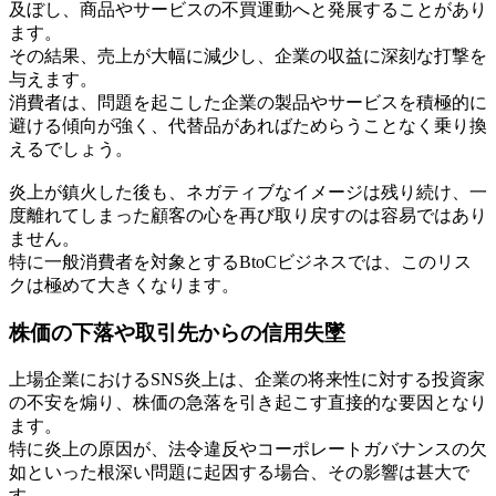
及ぼし、商品やサービスの不買運動へと発展することがあり
ます。
その結果、売上が大幅に減少し、企業の収益に深刻な打撃を
与えます。
消費者は、問題を起こした企業の製品やサービスを積極的に
避ける傾向が強く、代替品があればためらうことなく乗り換
えるでしょう。
炎上が鎮火した後も、ネガティブなイメージは残り続け、一
度離れてしまった顧客の心を再び取り戻すのは容易ではあり
ません。
特に一般消費者を対象とするBtoCビジネスでは、このリス
クは極めて大きくなります。
株価の下落や取引先からの信用失墜
上場企業におけるSNS炎上は、企業の将来性に対する投資家
の不安を煽り、株価の急落を引き起こす直接的な要因となり
ます。
特に炎上の原因が、法令違反やコーポレートガバナンスの欠
如といった根深い問題に起因する場合、その影響は甚大で
す。