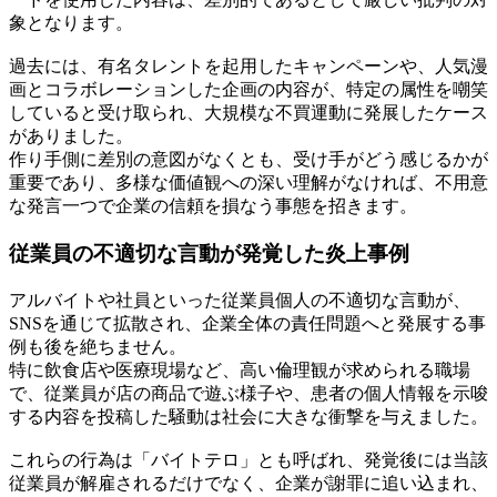
象となります。
過去には、有名タレントを起用したキャンペーンや、人気漫
画とコラボレーションした企画の内容が、特定の属性を嘲笑
していると受け取られ、大規模な不買運動に発展したケース
がありました。
作り手側に差別の意図がなくとも、受け手がどう感じるかが
重要であり、多様な価値観への深い理解がなければ、不用意
な発言一つで企業の信頼を損なう事態を招きます。
従業員の不適切な言動が発覚した炎上事例
アルバイトや社員といった従業員個人の不適切な言動が、
SNSを通じて拡散され、企業全体の責任問題へと発展する事
例も後を絶ちません。
特に飲食店や医療現場など、高い倫理観が求められる職場
で、従業員が店の商品で遊ぶ様子や、患者の個人情報を示唆
する内容を投稿した騒動は社会に大きな衝撃を与えました。
これらの行為は「バイトテロ」とも呼ばれ、発覚後には当該
従業員が解雇されるだけでなく、企業が謝罪に追い込まれ、