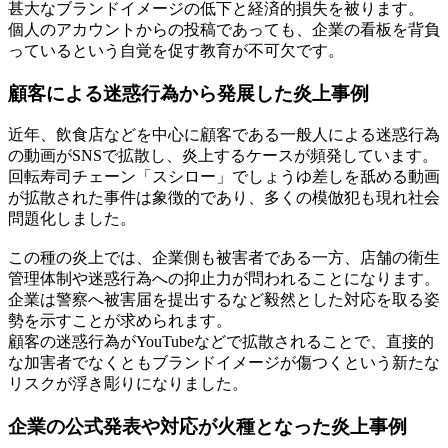
甚大なブランドイメージの低下と経済的損失を被ります。
個人のアカウントからの投稿であっても、企業の看板を背負
っているという自覚を促す教育が不可欠です。
顧客による迷惑行為から発展した炎上事例
近年、飲食店などを中心に顧客である一般人による迷惑行為
の動画がSNSで拡散し、炎上するケースが頻発しています。
回転寿司チェーン「スシロー」でしょうゆ差しを舐める動画
が拡散された事件は象徴的であり、多くの模倣犯も現れ社会
問題化しました。
この種の炎上では、企業側も被害者である一方、店舗の衛生
管理体制や迷惑行為への抑止力が問われることになります。
企業は警察へ被害届を提出するなど毅然とした対応を取る姿
勢を示すことが求められます。
顧客の迷惑行為がYouTubeなどで拡散されることで、直接的
な加害者でなくともブランドイメージが傷つくという新たな
リスクが浮き彫りになりました。
企業の公式発表や対応が火種となった炎上事例