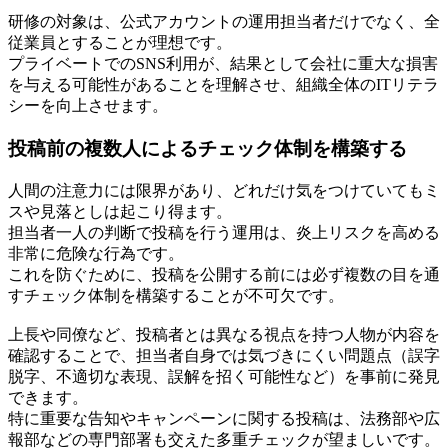
研修の対象は、公式アカウントの運用担当者だけでなく、全
従業員とすることが理想です。
プライベートでのSNS利用が、結果として会社に重大な損害
を与える可能性があることを理解させ、組織全体のITリテラ
シーを向上させます。
投稿前の複数人によるチェック体制を構築する
人間の注意力には限界があり、どれだけ気をつけていてもミ
スや見落としは起こり得ます。
担当者一人の判断で投稿を行う運用は、炎上リスクを高める
非常に危険な行為です。
これを防ぐために、投稿を公開する前には必ず複数の目を通
すチェック体制を構築することが不可欠です。
上長や同僚など、投稿者とは異なる視点を持つ人物が内容を
確認することで、担当者自身では気づきにくい問題点（誤字
脱字、不適切な表現、誤解を招く可能性など）を事前に発見
できます。
特に重要な告知やキャンペーンに関する投稿は、法務部や広
報部などの専門部署も交えた多重チェックが望ましいです。