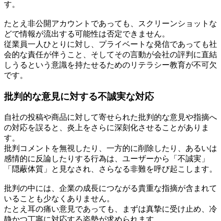
す。
たとえ非公開アカウントであっても、スクリーンショットな
どで情報が流出する可能性は否定できません。
従業員一人ひとりに対し、プライベートな発信であっても社
会的な責任が伴うこと、そしてその言動が会社の評判に直結
しうるという意識を持たせるためのリテラシー教育が不可欠
です。
批判的な意見に対する不誠実な対応
自社の投稿や商品に対して寄せられた批判的な意見や指摘へ
の対応を誤ると、炎上をさらに深刻化させることがありま
す。
批判コメントを無視したり、一方的に削除したり、あるいは
感情的に反論したりする行為は、ユーザーから「不誠実」
「隠蔽体質」と見なされ、さらなる非難を呼び起こします。
批判の中には、企業の成長につながる貴重な指摘が含まれて
いることも少なくありません。
たとえ耳の痛い意見であっても、まずは真摯に受け止め、冷
静かつ丁寧に対応する姿勢が求められます。