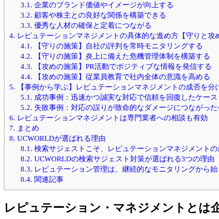
3.1.
企業のブランド価値やイメージが向上する
3.2.
顧客や株主との良好な関係を構築できる
3.3.
優秀な人材の確保と定着につながる
4.
レピュテーションマネジメントの具体的な進め方【守りと攻
4.1.
【守りの施策】自社の評判を常時モニタリングする
4.2.
【守りの施策】炎上に備えた危機管理体制を構築する
4.3.
【攻めの施策】PR活動でポジティブな情報を発信する
4.4.
【攻めの施策】従業員教育で社内全体の意識を高める
5.
【事例から学ぶ】レピュテーションマネジメントの成否を分
5.1.
成功事例：迅速かつ誠実な対応で信頼を回復したケース
5.2.
失敗事例：対応の誤りが致命的なダメージにつながった
6.
レピュテーションマネジメントは専門業者への相談も有効
7.
まとめ
8.
UCWORLDが選ばれる理由
8.1.
検索サジェストこそ、レピュテーションマネジメントの
8.2.
UCWORLDの検索サジェスト対策が選ばれる3つの理由
8.3.
レピュテーション管理は、継続的なモニタリングから始
8.4.
関連記事
レピュテーション・マネジメントとは