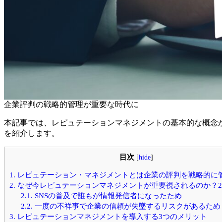
企業評判の戦略的管理が重要な時代に
本記事では、レピュテーションマネジメントの基本的な概念
を紹介します。
目次
[
hide
]
1.
レピュテーション・マネジメントとは企業の評判を戦略的に
2.
なぜ今レピュテーションマネジメントが重要視されるのか？
2.1.
SNSの普及で誰もが情報発信者になったため
2.2.
一度の不祥事で企業の信頼が失墜するリスクがあるため
3.
レピュテーションマネジメントを導入する3つのメリット