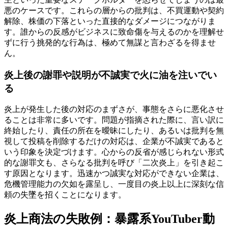
悪のケースです。これらの層からの批判は、不買運動や契約
解除、株価の下落といった直接的なダメージにつながりま
す。誰からの反感がビジネスに致命傷を与えるのかを理解せ
ずに行う挑発的な行為は、極めて無謀と言わざるを得ませ
ん。
炎上後の謝罪や説明が不誠実で火に油を注いでい
る
炎上が発生した後の対応のまずさが、事態をさらに悪化させ
ることは非常に多いです。問題が指摘された際に、言い訳に
終始したり、責任の所在を曖昧にしたり、あるいは批判を無
視して投稿を削除するだけの対応は、企業が不誠実であると
いう印象を決定づけます。心からの反省が感じられない形式
的な謝罪文も、さらなる批判を呼び「二次炎上」を引き起こ
す原因となります。迅速かつ誠実な対応ができない企業は、
危機管理能力の欠如を露呈し、一度目の炎上以上に深刻な信
頼の失墜を招くことになります。
炎上商法の失敗例：暴露系YouTuber動