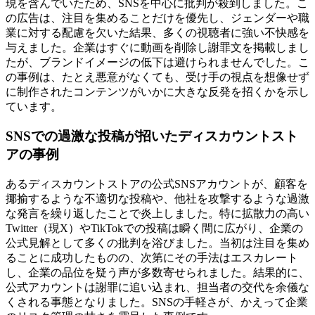
現を含んでいたため、SNSを中心に批判が殺到しました。こ
の広告は、注目を集めることだけを優先し、ジェンダーや職
業に対する配慮を欠いた結果、多くの視聴者に強い不快感を
与えました。企業はすぐに動画を削除し謝罪文を掲載しまし
たが、ブランドイメージの低下は避けられませんでした。こ
の事例は、たとえ悪意がなくても、受け手の視点を想像せず
に制作されたコンテンツがいかに大きな反発を招くかを示し
ています。
SNSでの過激な投稿が招いたディスカウントスト
アの事例
あるディスカウントストアの公式SNSアカウントが、顧客を
揶揄するような不適切な投稿や、他社を攻撃するような過激
な発言を繰り返したことで炎上しました。特に拡散力の高い
Twitter（現X）やTikTokでの投稿は瞬く間に広がり、企業の
公式見解として多くの批判を浴びました。当初は注目を集め
ることに成功したものの、次第にその手法はエスカレート
し、企業の品位を疑う声が多数寄せられました。結果的に、
公式アカウントは謝罪に追い込まれ、担当者の交代を余儀な
くされる事態となりました。SNSの手軽さが、かえって企業