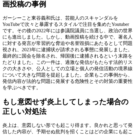
画投稿の事例
ガーシーこと東谷義和氏は、芸能人のスキャンダルを
YouTubeで次々と暴露するスタイルで注目を集めたYoutuber
です。その後の2022年には参議院議員に当選し、政治の世界
にも進出しました。しかし、動画投稿を続ける中で、著名人
に対する発言が常習的な脅迫や名誉毀損にあたるとして問題
視され、2023年に逮捕状が請求される事態に発展しました。
最終的に国会を除名され、帰国後に逮捕されるという末路を
たどりました。この一件は、過激な発信がもたらす法的リス
クの大きさや、公人としての立場と個人の発信活動の境界線
について大きな問題を提起しました。企業もこの事例から、
発信内容が法的な問題に発展する危険性とその対策の重要性
を学ぶべきです。
もし意図せず炎上してしまった場合の
正しい対処法
炎上は、意図しない形でも起こり得ます。良かれと思って発
信した内容が、予期せぬ批判を招くことはどの企業にも起こ