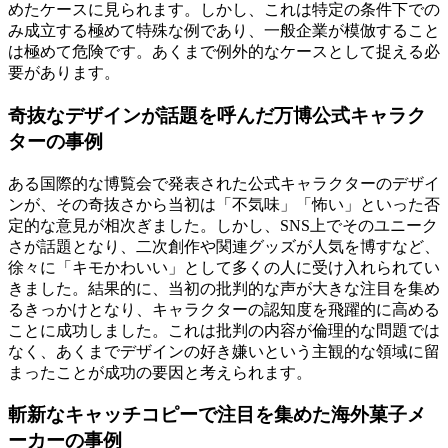
めたケースに見られます。しかし、これは特定の条件下での
み成立する極めて特殊な例であり、一般企業が模倣すること
は極めて危険です。あくまで例外的なケースとして捉える必
要があります。
奇抜なデザインが話題を呼んだ万博公式キャラク
ターの事例
ある国際的な博覧会で発表された公式キャラクターのデザイ
ンが、その奇抜さから当初は「不気味」「怖い」といった否
定的な意見が相次ぎました。しかし、SNS上でそのユニーク
さが話題となり、二次創作や関連グッズが人気を博すなど、
徐々に「キモかわいい」として多くの人に受け入れられてい
きました。結果的に、当初の批判的な声が大きな注目を集め
るきっかけとなり、キャラクターの認知度を飛躍的に高める
ことに成功しました。これは批判の内容が倫理的な問題では
なく、あくまでデザインの好き嫌いという主観的な領域に留
まったことが成功の要因と考えられます。
斬新なキャッチコピーで注目を集めた海外菓子メ
ーカーの事例