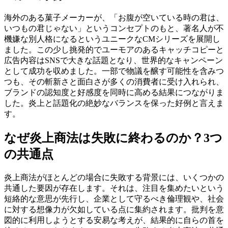
海外のある菓子メーカーが、「お腹が空いている時の君は、
いつもの君じゃない」というコンセプトのもと、著名人が不
機嫌な別人格になるというユニークなCMシリーズを展開し
ました。この少し挑発的でユーモアのあるキャッチコピーと
広告内容はSNSで大きな話題となり、世界的なキャンペーン
として成功を収めました。一部で物議を醸す可能性を含みつ
つも、その斬新さと面白さが多くの消費者に受け入れられ、
ブランドの認知度と好感度を同時に高める結果につながりま
した。炎上と話題化の絶妙なバランスを保った好例と言えま
す。
なぜ炎上商法は失敗に終わるのか？3つ
の共通点
炎上商法がほとんどの場合に失敗する背景には、いくつかの
共通した要因が存在します。それは、注目を集めたいという
短絡的な意思が先行し、企業として守るべき倫理観や、社会
に対する想像力が欠如している点に集約されます。批判を意
図的に利用しようとする安易な考えが、結果的に自らの首を