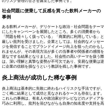
のリスク管理の甘さを露呈した事例です。
社会問題に便乗して反感を買った飲料メーカーの
事例
ある飲料メーカーが、デリケートな政治・社会問題をテーマ
にしたキャンペーンを展開したところ、多くの消費者から
「問題を軽々しく扱っている」「商業的に利用している」と
厳しい批判を受けました。企業としては、社会的なメッセー
ジを発信することでブランドイメージ向上を狙ったのかもし
れませんが、その表現方法が多くの当事者や関係者の感情を
逆なでする結果となりました。社会性の高いテーマを扱う際
は、深い理解と真摯な姿勢が不可欠であり、安易な便乗は逆
に企業の信頼を損なうという教訓を残した事例です。
炎上商法が成功した稀な事例
炎上商法は基本的に失敗に終わるハイリスクな手法ですが、
ごく稀に結果として成功と見なされるケースも存在します。
これらの事例は、有名人や政治家がテレビなどのメディアを
巧みに利用し、批判を浴びながらも自身の知名度や支持を高