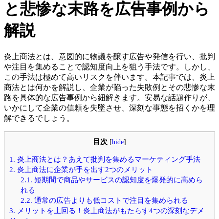
と悲惨な末路を広告事例から
解説
炎上商法とは、意図的に物議を醸す広告や発信を行い、批判
や注目を集めることで認知度向上を狙う手法です。しかし、
この手法は極めて高いリスクを伴います。本記事では、炎上
商法とは何かを解説し、企業が陥った失敗例とその悲惨な末
路を具体的な広告事例から紐解きます。安易な話題作りが、
いかにして企業の信頼を失墜させ、深刻な事態を招くかを理
解できるでしょう。
目次
[
hide
]
1.
炎上商法とは？あえて批判を集めるマーケティング手法
2.
炎上商法に企業が手を出す2つのメリット
2.1.
短期間で商品やサービスの認知度を爆発的に高めら
れる
2.2.
通常の広告よりも低コストで注目を集められる
3.
メリットを上回る！炎上商法がもたらす4つの深刻なデメ