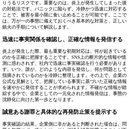
りうるリスクです。重要なのは、炎上が発生してしまった後
の対処法です。パニックに陥らず、冷静かつ迅速に対応する
ことで、被害を最小限に食い止めることが可能です。ここで
は、万が一の事態に備えておくべき基本的な対策と、正しい
鎮火の手順について解説します。
迅速に事実関係を確認し、正確な情報を発信する
炎上が発生した際、最も重要な初期対応は、何が起きている
のかを正確に把握することです。SNS上の断片的な情報や憶
測に惑わされず、社内で迅速に事実確認を行う必要がありま
す。いつ、誰が、どのような内容を発信し、何が問題として
指摘されているのかを冷静に整理します。その上で、企業の
公式な見解として、把握している事実に基づいた正確な情報
を速やかに発信することが求められます。不確かな情報が錯
綜する中で、企業としての一元化された情報発信は、事態の
沈静化に向けた第一歩となります。
誠意ある謝罪と具体的な再発防止策を提示する
事実確認の結果、企業側に非があると判断された場合は、問