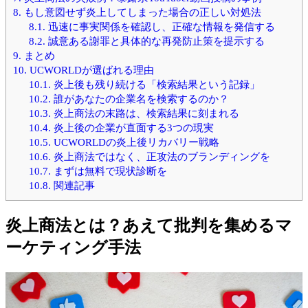
8.
もし意図せず炎上してしまった場合の正しい対処法
8.1.
迅速に事実関係を確認し、正確な情報を発信する
8.2.
誠意ある謝罪と具体的な再発防止策を提示する
9.
まとめ
10.
UCWORLDが選ばれる理由
10.1.
炎上後も残り続ける「検索結果という記録」
10.2.
誰があなたの企業名を検索するのか？
10.3.
炎上商法の末路は、検索結果に刻まれる
10.4.
炎上後の企業が直面する3つの現実
10.5.
UCWORLDの炎上後リカバリー戦略
10.6.
炎上商法ではなく、正攻法のブランディングを
10.7.
まずは無料で現状診断を
10.8.
関連記事
炎上商法とは？あえて批判を集めるマ
ーケティング手法