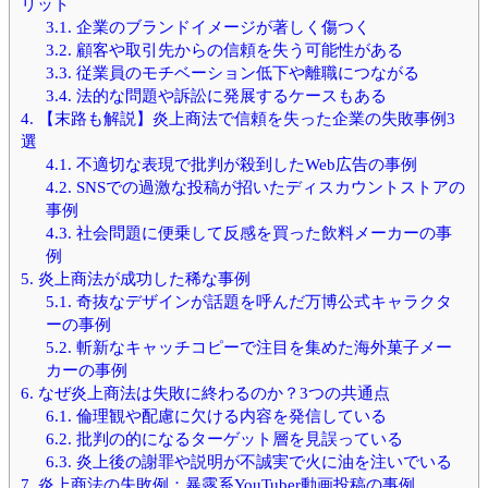
リット
3.1.
企業のブランドイメージが著しく傷つく
3.2.
顧客や取引先からの信頼を失う可能性がある
3.3.
従業員のモチベーション低下や離職につながる
3.4.
法的な問題や訴訟に発展するケースもある
4.
【末路も解説】炎上商法で信頼を失った企業の失敗事例3
選
4.1.
不適切な表現で批判が殺到したWeb広告の事例
4.2.
SNSでの過激な投稿が招いたディスカウントストアの
事例
4.3.
社会問題に便乗して反感を買った飲料メーカーの事
例
5.
炎上商法が成功した稀な事例
5.1.
奇抜なデザインが話題を呼んだ万博公式キャラクタ
ーの事例
5.2.
斬新なキャッチコピーで注目を集めた海外菓子メー
カーの事例
6.
なぜ炎上商法は失敗に終わるのか？3つの共通点
6.1.
倫理観や配慮に欠ける内容を発信している
6.2.
批判の的になるターゲット層を見誤っている
6.3.
炎上後の謝罪や説明が不誠実で火に油を注いでいる
7.
炎上商法の失敗例：暴露系YouTuber動画投稿の事例