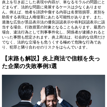
炎上を引き起こした表現や内容が、単なるモラルの問題にと
どまらず、法的な問題に発展するケースは少なくありませ
ん。例えば、他者を誹謗中傷する内容は名誉毀損罪、差別を
助長する表現は人権侵害にあたる可能性があります。また、
過激な広告が景品表示法の優良誤認表示や有利誤認表示に該
当する場合、行政措置の対象となることもあります。最悪の
場合、違法行為として刑事事件化し、関係者が逮捕されると
いった事態も想定されます。炎上商法は、社会的な信用だけ
でなく、法的な立場をも危うくする極めて危険な行為であ
り、犯罪と隣り合わせのリスクをはらんでいます。
【末路も解説】炎上商法で信頼を失っ
た企業の失敗事例3選