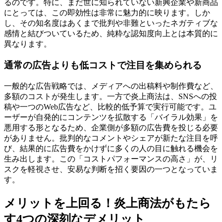
るのです。特に、まだ世に知られていない新興企業や新商品
にとっては、この即効性は非常に魅力的に映ります。しか
し、その知名度はあくまで批判や非難といったネガティブな
感情と結びついているため、純粋な認知度向上とは本質的に
異なります。
通常の広告よりも低コストで注目を集められる
一般的な広告戦略では、メディアへの出稿料や制作費など、
多額のコストが発生します。一方で炎上商法は、SNSへの投
稿や一つのWeb広告など、比較的低予算で実行可能です。ユ
ーザーが自発的にコンテンツを拡散する「バイラル効果」を
悪用する形となるため、企業側が多額の広告費を投じる必要
がありません。批判的なコメントやシェアが新たな注目を呼
び、結果的に広告費をかけずに多くの人の目に触れる機会を
生み出します。この「コストパフォーマンスの高さ」が、リ
スクを軽視させ、安易な判断を招く要因の一つとなっていま
す。
メリットを上回る！炎上商法がもたら
す4つの深刻なデメリット