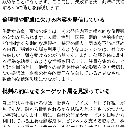
絞めることになります。ここでは、失敗する炎上商法に共通
する3つの過ちを解説します。
倫理観や配慮に欠ける内容を発信している
失敗する炎上商法の多くは、その発信内容に根本的な倫理観
の欠如が見られます。人種、性別、国籍、宗教、性的指向な
どに関する差別的な表現や、特定の個人・団体を不当に貶め
る内容、弱者の立場を利用するようなコンテンツは、社会か
ら厳しい非難を受けるのが当然です。また、公序良俗に反す
る行為を助長するような情報も同様です。注目を集めること
だけを目的とし、他者への配慮や社会的な影響を全く考慮し
ない姿勢は、企業の社会的責任を放棄していると見なされ、
致命的な信頼失墜につながります。
批判の的になるターゲット層を見誤っている
炎上商法を仕掛ける側は、批判を「ノイズ」として軽視しが
ちですが、誰から批判されるかを見誤ると取り返しのつかな
い事態になります。特に、自社の商品やサービスを日頃から
利用している主要な顧客層や、ビジネスを支える取引先、株
主といった重要なステークホルダーを怒らせてしまうのは最