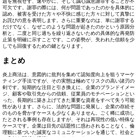
題を無視せず、速やかに、そして誠心誠意謝罪することが不
可欠です。謝罪の際には、何が問題であったのかを具体的に
認め、被害を受けた方々や不快に感じた方々に対して真摯に
お詫びの意を表明します。さらに重要なのは、単に謝罪する
だけでなく、なぜこのような問題が起きたのかという原因分
析と、二度と同じ過ちを繰り返さないための具体的な再発防
止策を明確に示すことです。この姿勢が、失われた信頼を少
しでも回復するための鍵となります。
まとめ
炎上商法は、意図的に批判を集めて認知度向上を狙うマーケ
ティング手法ですが、その実態は極めてリスクの高い諸刃の
剣です。短期的な注目と引き換えに、企業のブランドイメー
ジ、顧客や取引先からの信頼、従業員のモチベーションとい
った、長期的に築き上げてきた重要な資産をすべて失う可能
性があります。さらに、法的な問題に発展し、企業の存続そ
のものを脅かすケースも少なくありません。ごく稀に成功し
たとされる事例も存在しますが、それは再現性の低い特殊な
ケースです。企業は目先の話題性に惑わされることなく、倫
理観に基づいた誠実なコミュニケーションを通じて、社会と