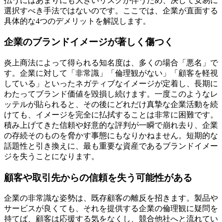
払うにはあまりにも大きいリスクが伴うため、決して安易に
選択すべき手法ではないのです。ここでは、企業が直面する
具体的な4つのデメリットを解説します。
企業のブランドイメージが著しく傷つく
炎上商法によって得られる知名度は、多くの場合「悪名」で
す。企業に対して「非常識」「倫理観がない」「顧客を軽視
している」といったネガティブなイメージが定着し、長期に
わたってブランド価値を毀損し続けます。一度このようなレ
ッテルが貼られると、その後にどれだけ真摯な企業活動を続
けても、イメージを完全に払拭することは非常に困難です。
積み上げてきた信頼や好意的な評判が一瞬で崩れ去り、企業
の存続そのものを脅かす事態にもなりかねません。短期的な
話題性と引き換えに、最も重要な資産であるブランドイメー
ジを失うことになります。
顧客や取引先からの信頼を失う可能性がある
企業の非常識な姿勢は、既存顧客の離反を招きます。製品や
サービスが良くても、それを提供する企業の倫理観に疑問を
持てば、顧客は応援する気をなくし、競合他社へと流れてい