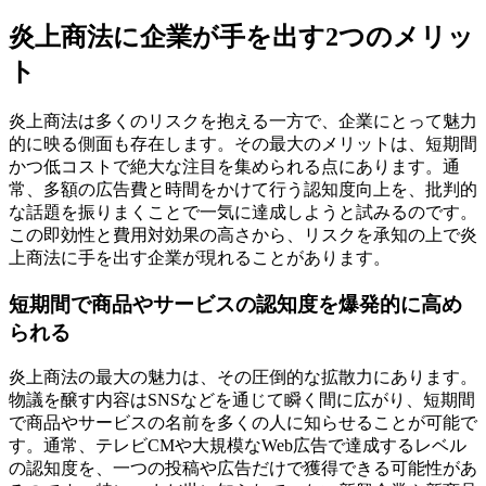
炎上商法に企業が手を出す2つのメリッ
ト
炎上商法は多くのリスクを抱える一方で、企業にとって魅力
的に映る側面も存在します。その最大のメリットは、短期間
かつ低コストで絶大な注目を集められる点にあります。通
常、多額の広告費と時間をかけて行う認知度向上を、批判的
な話題を振りまくことで一気に達成しようと試みるのです。
この即効性と費用対効果の高さから、リスクを承知の上で炎
上商法に手を出す企業が現れることがあります。
短期間で商品やサービスの認知度を爆発的に高め
られる
炎上商法の最大の魅力は、その圧倒的な拡散力にあります。
物議を醸す内容はSNSなどを通じて瞬く間に広がり、短期間
で商品やサービスの名前を多くの人に知らせることが可能で
す。通常、テレビCMや大規模なWeb広告で達成するレベル
の認知度を、一つの投稿や広告だけで獲得できる可能性があ