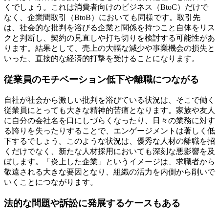
くでしょう。これは消費者向けのビジネス（BtoC）だけで
なく、企業間取引（BtoB）においても同様です。取引先
は、社会的な批判を浴びる企業と関係を持つこと自体をリス
クと判断し、契約の見直しや打ち切りを検討する可能性があ
ります。結果として、売上の大幅な減少や事業機会の損失と
いった、直接的な経済的打撃を受けることになります。
従業員のモチベーション低下や離職につながる
自社が社会から激しい批判を浴びている状況は、そこで働く
従業員にとっても大きな精神的苦痛となります。家族や友人
に自分の会社名を口にしづらくなったり、日々の業務に対す
る誇りを失ったりすることで、エンゲージメントは著しく低
下するでしょう。このような状況は、優秀な人材の離職を招
くだけでなく、新たな人材採用においても深刻な悪影響を及
ぼします。「炎上した企業」というイメージは、求職者から
敬遠される大きな要因となり、組織の活力を内側から削いで
いくことにつながります。
法的な問題や訴訟に発展するケースもある