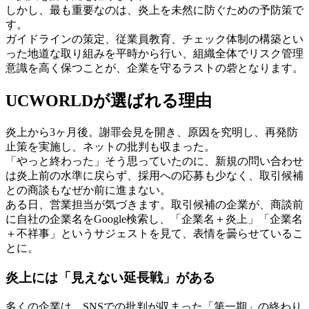
しかし、最も重要なのは、炎上を未然に防ぐための予防策で
す。
ガイドラインの策定、従業員教育、チェック体制の構築とい
った地道な取り組みを平時から行い、組織全体でリスク管理
意識を高く保つことが、企業を守るラストの砦となります。
UCWORLDが選ばれる理由
炎上から3ヶ月後。謝罪会見を開き、原因を究明し、再発防
止策を実施し、ネットの批判も収まった。
「やっと終わった」そう思っていたのに、新規の問い合わせ
は炎上前の水準に戻らず、採用への応募も少なく、取引候補
との商談もなぜか前に進まない。
ある日、営業担当が気づきます。取引候補の企業が、商談前
に自社の企業名をGoogle検索し、「企業名＋炎上」「企業名
＋不祥事」というサジェストを見て、表情を曇らせているこ
とに。
炎上には「見えない延長戦」がある
多くの企業は、SNSでの批判が収まった「第一期」の終わり