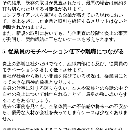
その結果、既存の取引が見直されたり、最悪の場合は契約を
打ち切られたりする可能性があります。
コンプライアンスを重視する企業が増えている現代におい
て、炎上を起こした企業と取引を継続するメリットはないと
判断されかねません。
また、新規の取引においても、与信調査の段階で炎上の事実
が判明し、契約締結に至らないケースも考えられます。
5. 従業員のモチベーション低下や離職につながる
炎上の影響は社外だけでなく、組織内部にも及び、従業員の
モチベーションを著しく低下させます。
自社が社会から激しい非難を浴びている状況は、従業員にと
って大きな精神的負担となります。
自身の仕事に対する誇りを失い、友人や家族との会話の中で
自社の炎上について触れられることで、肩身の狭い思いをす
ることもあるでしょう。
過去の事例を見ても、企業体質への不信感や将来への不安か
ら、優秀な人材が会社を去ってしまうケースは少なくありま
せん。
従業員の士気が低下することで組織全体の生産性が落ち込