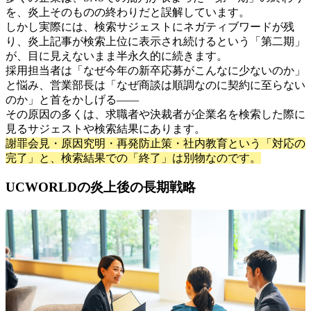
を、炎上そのものの終わりだと誤解しています。
しかし実際には、検索サジェストにネガティブワードが残
り、炎上記事が検索上位に表示され続けるという「第二期」
が、目に見えないまま半永久的に続きます。
採用担当者は「なぜ今年の新卒応募がこんなに少ないのか」
と悩み、営業部長は「なぜ商談は順調なのに契約に至らない
のか」と首をかしげる——
その原因の多くは、求職者や決裁者が企業名を検索した際に
見るサジェストや検索結果にあります。
謝罪会見・原因究明・再発防止策・社内教育という「対応の
完了」と、検索結果での「終了」は別物なのです。
UCWORLDの炎上後の長期戦略