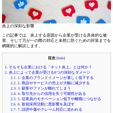
炎上の深刻な影響
この記事では、炎上する原因から企業が受ける具体的な被
害、そして万が一の際の対応と未然に防ぐための対策までを
網羅的に解説します。
目次
[
hide
]
1.
そもそも企業における「ネット炎上」とは何か？
2.
炎上によって企業が受ける8つの深刻なダメージ
2.1.
1. 企業のブランドイメージが著しく低下する
2.2.
2. 商品やサービスの売上が大幅に減少する
2.3.
3. 顧客やファンが離れてしまう
2.4.
4. 取引先からの信用を失う可能性がある
2.5.
5. 従業員のモチベーション低下や離職につながる
2.6.
6. 新規採用活動に悪影響を及ぼす
2.7.
7. 誹謗中傷やクレーム対応に追われる