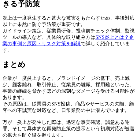
きる予防策
炎上は一度発生すると甚大な被害をもたらすため、事後対応
以上に未然に防ぐ予防策が重要です。
ガイドライン策定、従業員研修、投稿前チェック体制、監視
ツールの導入など、具体的な取り組み方は
SNS炎上とは？企
業の事例と原因・リスク対策を解説
で詳しく紹介していま
す。
まとめ
企業が一度炎上すると、ブランドイメージの低下、売上減
少、顧客離れ、取引停止、従業員の離職、採用難といった、
事業の継続を脅かすほどの深刻なダメージを受ける可能性が
あります。
その原因は、従業員のSNS投稿、商品やサービスの欠陥、顧
客への不誠実な対応など、日常業務の中に潜んでいます。
万が一炎上が発生した際は、迅速な事実確認、誠意ある謝
罪、そして具体的な再発防止策の提示という初期対応が被害
の拡大を防ぐ鍵を握ります。