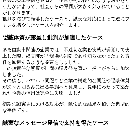
過去の炎上事例を見ると、企業がその後どのような対応をと
ったかによって、社会からの評価が大きく分かれていること
がわかります。
批判を浴びて転落したケースと、誠実な対応によって逆にフ
ァンを増やしたケースを紹介します。
隠蔽体質が露呈し批判が加速したケース
ある自動車関連の企業では、不適切な業務実態が発覚して炎
上した際、経営陣が「現場の判断であり知らなかった」と責
任を回避するような発言をしました。
この無責任な態度が世間の猛反発を買い、炎上がさらに加速
しました。
その後も、パワハラ問題など企業の構造的な問題や隠蔽体質
が次々と明るみに出る事態へと発展し、長年にわたって築か
れた企業の信用は完全に失墜しました。
初期の誠実さに欠ける対応が、致命的な結果を招いた典型的
な事例です。
誠実なメッセージ発信で支持を得たケース