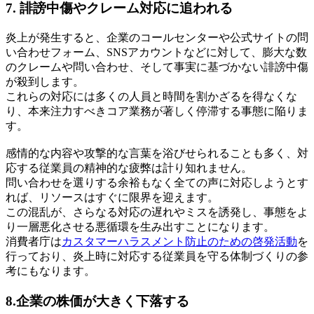
7. 誹謗中傷やクレーム対応に追われる
炎上が発生すると、企業のコールセンターや公式サイトの問
い合わせフォーム、SNSアカウントなどに対して、膨大な数
のクレームや問い合わせ、そして事実に基づかない誹謗中傷
が殺到します。
これらの対応には多くの人員と時間を割かざるを得なくな
り、本来注力すべきコア業務が著しく停滞する事態に陥りま
す。
感情的な内容や攻撃的な言葉を浴びせられることも多く、対
応する従業員の精神的な疲弊は計り知れません。
問い合わせを選りする余裕もなく全ての声に対応しようとす
れば、リソースはすぐに限界を迎えます。
この混乱が、さらなる対応の遅れやミスを誘発し、事態をよ
り一層悪化させる悪循環を生み出すことになります。
消費者庁は
カスタマーハラスメント防止のための啓発活動
を
行っており、炎上時に対応する従業員を守る体制づくりの参
考にもなります。
8.企業の株価が大きく下落する