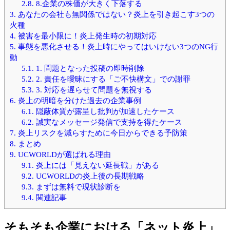
2.8.
8.企業の株価が大きく下落する
3.
あなたの会社も無関係ではない？炎上を引き起こす3つの
火種
4.
被害を最小限に！炎上発生時の初期対応
5.
事態を悪化させる！炎上時にやってはいけない3つのNG行
動
5.1.
1. 問題となった投稿の即時削除
5.2.
2. 責任を曖昧にする「ご不快構文」での謝罪
5.3.
3. 対応を遅らせて問題を無視する
6.
炎上の明暗を分けた過去の企業事例
6.1.
隠蔽体質が露呈し批判が加速したケース
6.2.
誠実なメッセージ発信で支持を得たケース
7.
炎上リスクを減らすために今日からできる予防策
8.
まとめ
9.
UCWORLDが選ばれる理由
9.1.
炎上には「見えない延長戦」がある
9.2.
UCWORLDの炎上後の長期戦略
9.3.
まずは無料で現状診断を
9.4.
関連記事
そもそも企業における「ネット炎上」